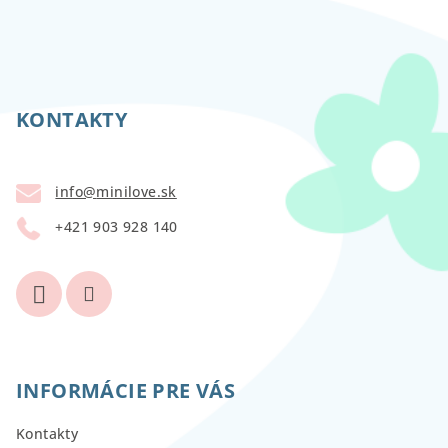
Z
á
p
KONTAKTY
ä
t
info
@
minilove.sk
i
+421 903 928 140
e
INFORMÁCIE PRE VÁS
Kontakty