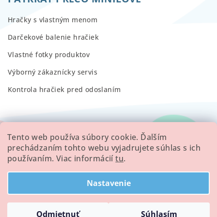
Hračky s vlastným menom
Darčekové balenie hračiek
Vlastné fotky produktov
Výborný zákaznícky servis
Kontrola hračiek pred odoslaním
RECENZIE
Tento web používa súbory cookie. Ďalším
prechádzaním tohto webu vyjadrujete súhlas s ich
používaním. Viac informácií
tu
.
Všetky hodnotenie obchodu
Nastavenie
Copyright 2026
Minilove
. Všetky práva vyhradené.
Odmietnuť
Súhlasím