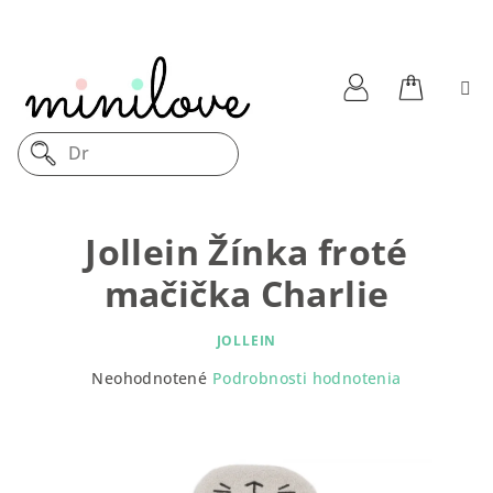
Prejsť
na
obsah
Nákupn
Prihlásenie
Dreve
košík
Jollein Žínka froté
mačička Charlie
JOLLEIN
Priemerné
Neohodnotené
Podrobnosti hodnotenia
hodnotenie
produktu
je
0,0
z