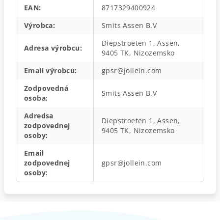
EAN
:
8717329400924
Výrobca
:
Smits Assen B.V
Diepstroeten 1, Assen,
Adresa výrobcu
:
9405 TK, Nizozemsko
Email výrobcu
:
gpsr@jollein.com
Zodpovedná
Smits Assen B.V
osoba
:
Adredsa
Diepstroeten 1, Assen,
zodpovednej
9405 TK, Nizozemsko
osoby
:
Email
zodpovednej
gpsr@jollein.com
osoby
: