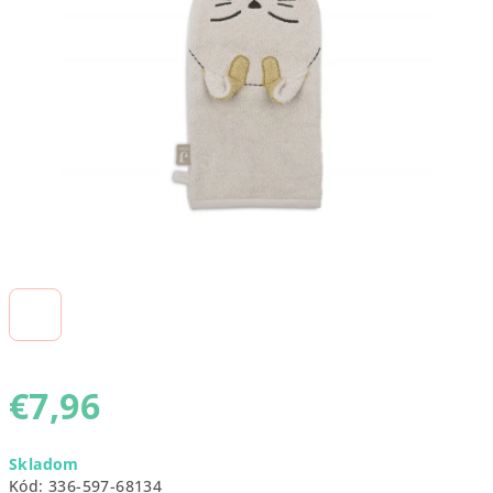
5
hviezdičiek.
€7,96
Jednotková
Skladom
cena:
Kód:
336-597-68134