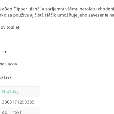
aBoo Flipper uľahčí a spríjemní vášmu batoľaťu chodenie
hko sa používa aj čistí. Háčik umožňuje jeho zavesenie n
ov toaliet.
2 cm
mesiacov.
etre
Nočníky
3800171209335
od 1 roka