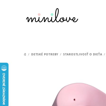
Prejsť
na
obsah
/
DETSKÉ POTREBY
/
STAROSTLIVOSŤ O DIEŤA
/
DOMOV