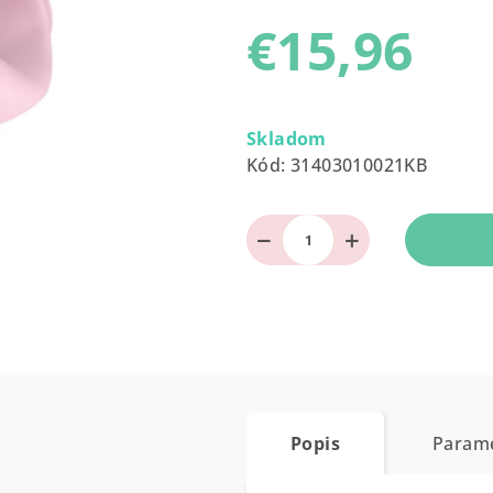
produktu
€15,96
je
0,0
z
Jednotková
5
cena:
Skladom
hviezdičiek.
Kód:
31403010021KB
−
+
Popis
Param