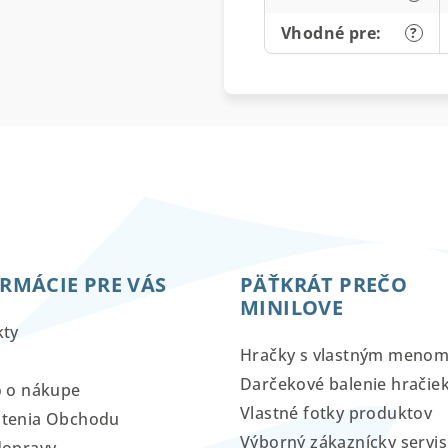
Vhodné pre
:
?
RMÁCIE PRE VÁS
PÄŤKRÁT PREČO
MINILOVE
kty
Hračky s vlastným meno
Darčekové balenie hračie
o o nákupe
Vlastné fotky produktov
tenia Obchodu
Výborný zákaznícky servis
dopravy