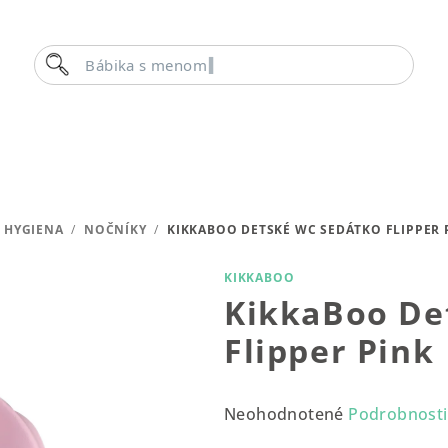
Hľadať
Bábika s menom
HYGIENA
/
NOČNÍKY
/
KIKKABOO DETSKÉ WC SEDÁTKO FLIPPER 
KIKKABOO
KikkaBoo De
Flipper Pink
Priemerné
Neohodnotené
Podrobnosti
hodnotenie