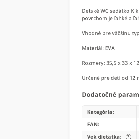
Detské WC sedátko Kikk
povrchom je ľahké a ľa
Vhodné pre väčšinu typ
Materiál: EVA
Rozmery: 35,5 x 33 x 1
Určené pre deti od 12 
Dodatočné param
Kategória
:
EAN
:
Vek dieťatka
:
?