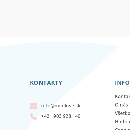
Z
á
KONTAKTY
INFO
p
ä
Konta
t
O nás
info
@
minilove.sk
Všetk
i
+421 903 928 140
Hodno
e
Cena 