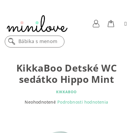
Prejsť
na
obsah
Nákupn
Prihlásenie
Bábika s menom
košík
KikkaBoo Detské WC
sedátko Hippo Mint
KIKKABOO
Priemerné
Neohodnotené
Podrobnosti hodnotenia
hodnotenie
produktu
je
0,0
z