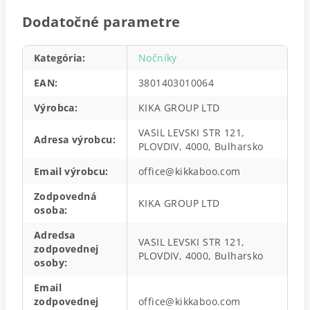
Dodatočné parametre
Kategória
:
Nočníky
EAN
:
3801403010064
Výrobca
:
KIKA GROUP LTD
VASIL LEVSKI STR 121,
Adresa výrobcu
:
PLOVDIV, 4000, Bulharsko
Email výrobcu
:
office@kikkaboo.com
Zodpovedná
KIKA GROUP LTD
osoba
:
Adredsa
VASIL LEVSKI STR 121,
zodpovednej
PLOVDIV, 4000, Bulharsko
osoby
:
Email
zodpovednej
office@kikkaboo.com