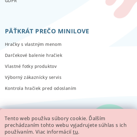
GDPR
PÄŤKRÁT PREČO MINILOVE
Hračky s vlastným menom
Darčekové balenie hračiek
Vlastné fotky produktov
Výborný zákaznícky servis
Kontrola hračiek pred odoslaním
RECENZIE
Tento web používa súbory cookie. Ďalším
prechádzaním tohto webu vyjadrujete súhlas s ich
používaním. Viac informácií
tu
.
Všetky hodnotenie obchodu