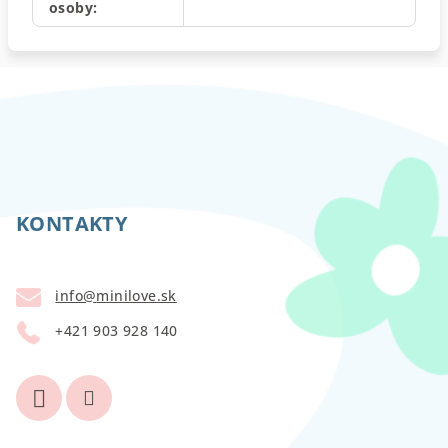
osoby
:
Z
á
p
KONTAKTY
ä
t
info
@
minilove.sk
i
+421 903 928 140
e