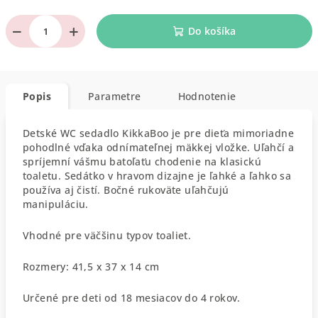
−
+
Do košíka
Popis
Parametre
Hodnotenie
Detské WC sedadlo KikkaBoo je pre dieťa mimoriadne
pohodlné vďaka odnímateľnej mäkkej vložke. Uľahčí a
spríjemní vášmu batoľaťu chodenie na klasickú
toaletu. Sedátko v hravom dizajne je ľahké a ľahko sa
používa aj čistí. Bočné rukoväte uľahčujú
manipuláciu.
Vhodné pre väčšinu typov toaliet.
Rozmery: 41,5 x 37 x 14 cm
Určené pre deti od 18 mesiacov do 4 rokov.