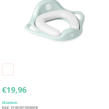
5
hviezdičiek.
€19,96
Jednotková
Skladom
cena:
Kód:
31403010006KB