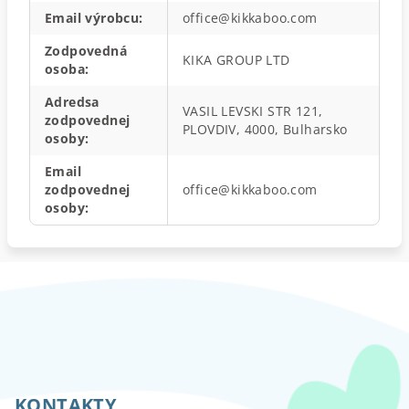
Email výrobcu
:
office@kikkaboo.com
Zodpovedná
KIKA GROUP LTD
osoba
:
Adredsa
VASIL LEVSKI STR 121,
zodpovednej
PLOVDIV, 4000, Bulharsko
osoby
:
Email
zodpovednej
office@kikkaboo.com
osoby
:
Z
á
p
KONTAKTY