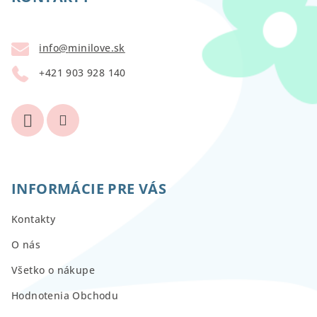
ä
t
info
@
minilove.sk
i
+421 903 928 140
e
INFORMÁCIE PRE VÁS
Kontakty
O nás
Všetko o nákupe
Hodnotenia Obchodu