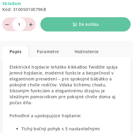
Skladom
cena:
Kód:
31005010079KB
−
+
Do košíka
Popis
Parametre
Hodnotenie
Elektrické hojdacie lehátko KikkaBoo Twiddle spája
jemné hojdanie, moderné funkcie a bezpečnosť v
elegantnom prevedení – pre spokojné bábätko a
pokojné chvíle rodičov. Vďaka tichému chodu,
šikovným funkciám a elegantnému dizajnu je
ideálnym pomocníkom pre pokojné chvíle doma aj
počas dňa.
Pohodlné a upokojujúce hojdanie:
Tichý bočný pohyb s 5 nastaviteľnými