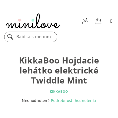
Prejsť
na
obsah
Nákupn
Prihlásenie
Bábika s menom
košík
KikkaBoo Hojdacie
lehátko elektrické
Twiddle Mint
KIKKABOO
Priemerné
Neohodnotené
Podrobnosti hodnotenia
hodnotenie
produktu
je