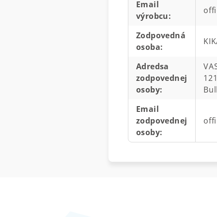
Email
off
výrobcu
:
Zodpovedná
KI
osoba
:
Adredsa
VAS
zodpovednej
121
osoby
:
Bul
Email
zodpovednej
off
osoby
: