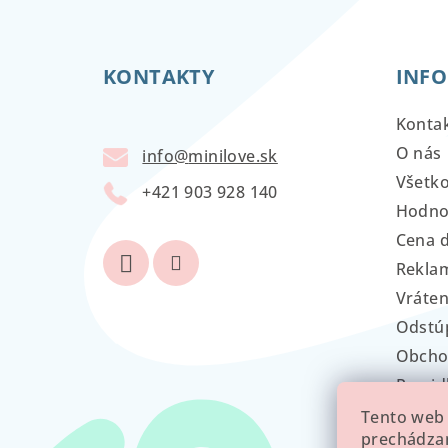
Z
á
KONTAKTY
INFO
p
ä
Konta
t
O nás
info
@
minilove.sk
Všetk
i
+421 903 928 140
Hodno
e
Cena 
Reklam
Vráten
Odstú
Obcho
Pravid
GDPR
Tento web 
prechádzan