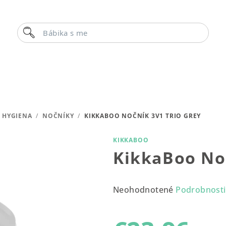
Hľadať
Bábika s menom
HYGIENA
/
NOČNÍKY
/
KIKKABOO NOČNÍK 3V1 TRIO GREY
KIKKABOO
KikkaBoo Noč
Priemerné
Neohodnotené
Podrobnosti
hodnotenie
produktu
je