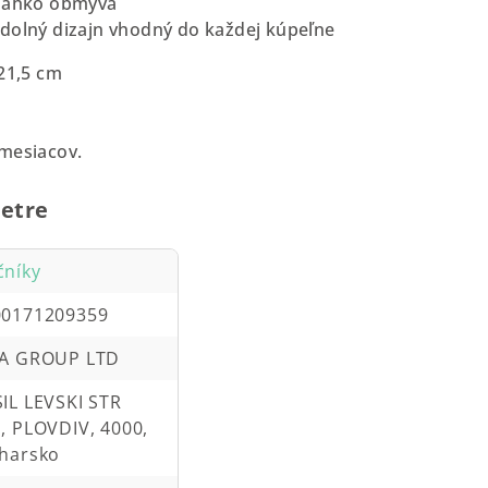
 ľahko obmýva
dolný dizajn vhodný do každej kúpeľne
 21,5 cm
 mesiacov.
etre
čníky
00171209359
KA GROUP LTD
IL LEVSKI STR
, PLOVDIV, 4000,
harsko