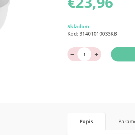
€23,96
0,0
z
Jednotková
5
cena:
Skladom
hviezdičiek.
Kód:
31401010033KB
−
+
Popis
Param