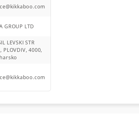
ice@kikkaboo.com
KA GROUP LTD
IL LEVSKI STR
, PLOVDIV, 4000,
harsko
ice@kikkaboo.com