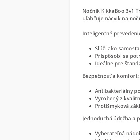
Nočník KikkaBoo 3v1 Tr
uľahčuje nácvik na nočn
Inteligentné prevedeni
Slúži ako samosta
Prispôsobí sa pot
Ideálne pre štand
Bezpečnosť a komfort:
Antibakteriálny p
Vyrobený z kvalit
Protišmyková zákl
Jednoduchá údržba a pr
Vyberateľná nádob