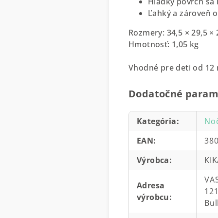
Hladký povrch sa
Ľahký a zároveň o
Rozmery: 34,5 × 29,5 ×
Hmotnosť: 1,05 kg
Vhodné pre deti od 12
Dodatočné param
Kategória
:
No
EAN
:
38
Výrobca
:
KI
VAS
Adresa
121
výrobcu
:
Bul