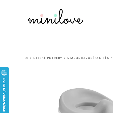
Prejsť
na
obsah
/
DETSKÉ POTREBY
/
STAROSTLIVOSŤ O DIEŤA
/
DOMOV