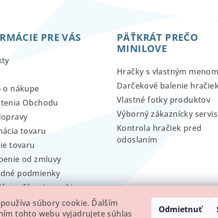
RMÁCIE PRE VÁS
PÄŤKRÁT PREČO
MINILOVE
kty
Hračky s vlastným meno
Darčekové balenie hračie
o o nákupe
Vlastné fotky produktov
tenia Obchodu
Výborný zákaznícky servis
dopravy
Kontrola hračiek pred
ácia tovaru
odoslaním
ie tovaru
penie od zmluvy
dné podmienky
lá používania cookies
používa súbory cookie. Ďalším
Odmietnuť
ím tohto webu vyjadrujete súhlas