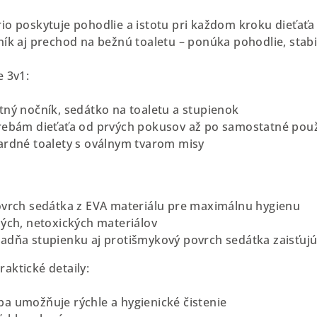
io poskytuje pohodlie a istotu pri každom kroku dieťaťa 
ík aj prechod na bežnú toaletu – ponúka pohodlie, stabil
e 3v1:
tný nočník, sedátko na toaletu a stupienok
rebám dieťaťa od prvých pokusov až po samostatné použ
ardné toalety s oválnym tvarom misy
ovrch sedátka z EVA materiálu pre maximálnu hygienu
ných, netoxických materiálov
adňa stupienku aj protišmykový povrch sedátka zaisťujú 
aktické detaily:
a umožňuje rýchle a hygienické čistenie