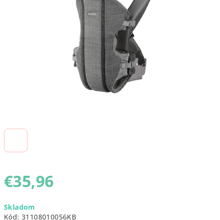
5
hviezdičiek.
€35,96
Jednotková
Skladom
cena:
Kód:
31108010056KB