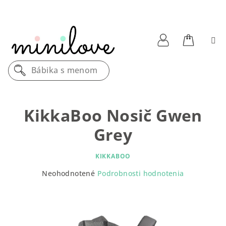
Prejsť
na
obsah
Nákupn
Prihlásenie
Bábika s menom
košík
KikkaBoo Nosič Gwen
Grey
KIKKABOO
Priemerné
Neohodnotené
Podrobnosti hodnotenia
hodnotenie
produktu
je
0,0
z