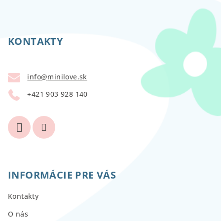
Z
á
p
KONTAKTY
ä
t
info
@
minilove.sk
i
+421 903 928 140
e
INFORMÁCIE PRE VÁS
Kontakty
O nás