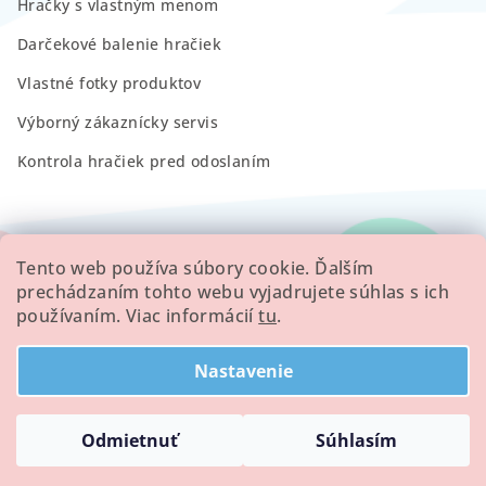
Hračky s vlastným menom
Darčekové balenie hračiek
Vlastné fotky produktov
Výborný zákaznícky servis
Kontrola hračiek pred odoslaním
RECENZIE
Tento web používa súbory cookie. Ďalším
prechádzaním tohto webu vyjadrujete súhlas s ich
používaním. Viac informácií
tu
.
Všetky hodnotenie obchodu
Nastavenie
Copyright 2026
Minilove
. Všetky práva vyhradené.
Odmietnuť
Súhlasím
Vytvoril Shoptet
a
Adatelier