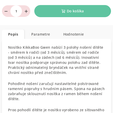
−
+
Do košíka
Popis
Parametre
Hodnotenie
Nosítko KikkaBoo Gwen nabízí 3 polohy nošení dítěte
- směrem k rodiči (od 3 měsíců), směrem od rodiče
(od 3 měsíců) a na zádech (od 6 měsíců). Inovativní
tvar nosítka podporuje správnou polohu zad dítěte.
Praktický odnímatelný bryndáček na vnitřní straně
chrání nosítko před znečištěním.
Pohodlné nošení zaručují nastavitelné polstrované
ramenní popruhy s hrudním pásem. Spona na pásech
zabraňuje sklouznutí nosítka z ramen během nošení
dítěte.
Proo pohodlí dítěte je nosítko vyrobeno ze síťovaného