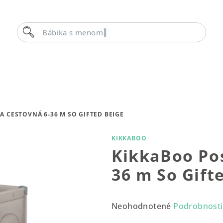
Hľadať
Bábika s menom
A CESTOVNÁ 6-36 M SO GIFTED BEIGE
KIKKABOO
KikkaBoo Pos
36 m So Gift
Priemerné
Neohodnotené
Podrobnosti
hodnotenie