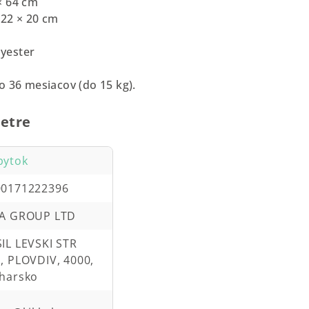
× 64 cm
 22 × 20 cm
lyester
o 36 mesiacov (do 15 kg).
etre
bytok
00171222396
KA GROUP LTD
IL LEVSKI STR
, PLOVDIV, 4000,
harsko