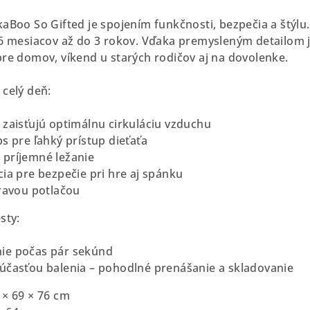
kaBoo So Gifted je spojením funkčnosti, bezpečia a štýl
 6 mesiacov až do 3 rokov. Vďaka premysleným detailom 
pre domov, víkend u starých rodičov aj na dovolenke.
 celý deň:
 zaisťujú optimálnu cirkuláciu vzduchu
s pre ľahký prístup dieťaťa
 príjemné ležanie
cia pre bezpečie pri hre aj spánku
hravou potlačou
sty:
ie počas pár sekúnd
účasťou balenia – pohodlné prenášanie a skladovanie
 × 69 × 76 cm