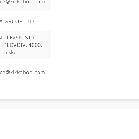
ice@kikkaboo.com
KA GROUP LTD
IL LEVSKI STR
, PLOVDIV, 4000,
harsko
ice@kikkaboo.com