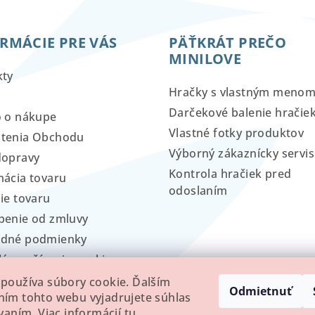
RMÁCIE PRE VÁS
PÄŤKRÁT PREČO
MINILOVE
kty
Hračky s vlastným meno
Darčekové balenie hračie
o o nákupe
Vlastné fotky produktov
tenia Obchodu
Výborný zákaznícky servis
dopravy
Kontrola hračiek pred
ácia tovaru
odoslaním
ie tovaru
penie od zmluvy
dné podmienky
lá používania cookies
používa súbory cookie. Ďalším
Odmietnuť
ím tohto webu vyjadrujete súhlas
ívaním. Viac informácií
tu
.