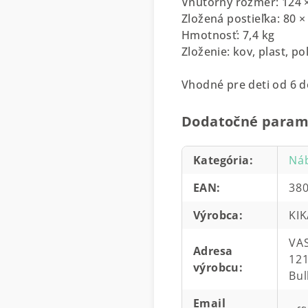
Vnútorný rozmer: 124 
Zložená postieľka: 80 ×
Hmotnosť: 7,4 kg
Zloženie: kov, plast, po
Vhodné pre deti od 6 d
Dodatočné param
Kategória
:
Ná
EAN
:
38
Výrobca
:
KI
VAS
Adresa
121
výrobcu
:
Bul
Email