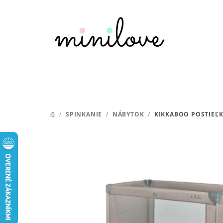
Prejsť
na
obsah
/
SPINKANIE
/
NÁBYTOK
/
KIKKABOO POSTIEĽK
DOMOV