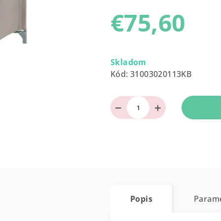
produktu
€75,60
je
0,0
z
Jednotková
5
cena:
Skladom
hviezdičiek.
Kód:
31003020113KB
−
+
Popis
Param