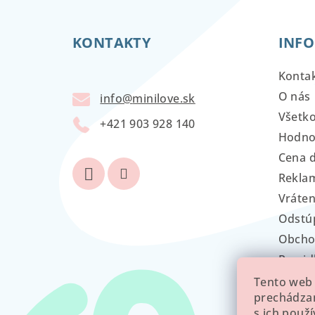
á
KONTAKTY
INFO
p
ä
Konta
t
O nás
info
@
minilove.sk
Všetk
i
+421 903 928 140
Hodno
e
Cena 
Reklam
Vráten
Odstú
Obcho
Pravid
GDPR
Tento web 
prechádzan
s ich použ