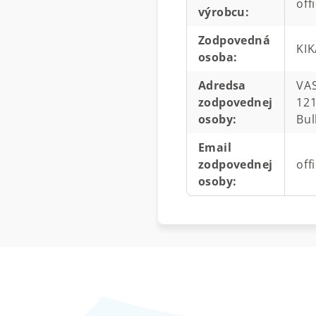
off
výrobcu
:
Zodpovedná
KI
osoba
:
Adredsa
VAS
zodpovednej
121
osoby
:
Bul
Email
zodpovednej
off
osoby
: