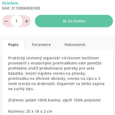
Skladom
cena:
Kód:
31108060081KB
−
+
Do košíka
Popis
Parametre
Hodnotenie
Praktický cestovný organizér v krásnom textilnom
prevedení s vnútornými priehradkami vám pomôže
prehľadne uložiť prebaľovacie potreby pre vaše
bábätko. Vnútri nájdete vrecko na plienky,
priehradku na vlhčené obrúsky, vrecko na zips a 3
malé vrecká na drobnosti. Organizér sa ľahko zapína
na suchý zips.
Zloženie: poťah 100% bavlna, výplň 100% polyester
Rozmery: 25 x 18 x 2 cm