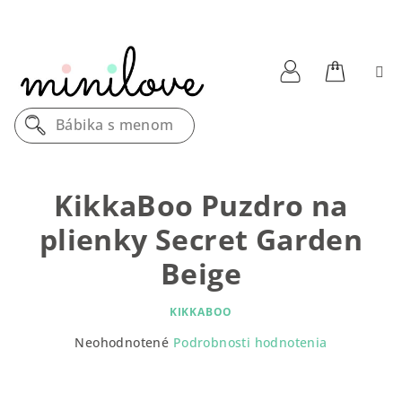
Prejsť
na
obsah
Nákupn
Prihlásenie
Bábika s menom
košík
KikkaBoo Puzdro na
plienky Secret Garden
Beige
KIKKABOO
Priemerné
Neohodnotené
Podrobnosti hodnotenia
hodnotenie
produktu
je