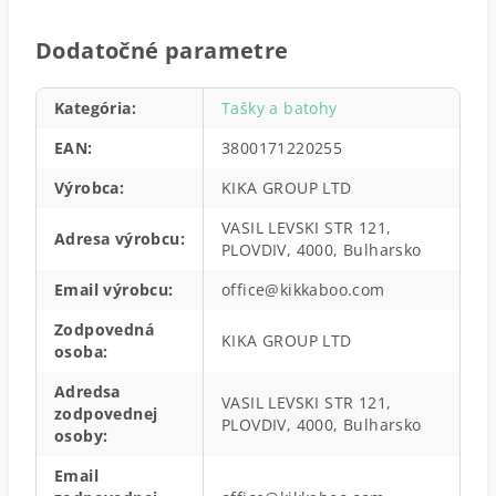
Dodatočné parametre
Kategória
:
Tašky a batohy
EAN
:
3800171220255
Výrobca
:
KIKA GROUP LTD
VASIL LEVSKI STR 121,
Adresa výrobcu
:
PLOVDIV, 4000, Bulharsko
Email výrobcu
:
office@kikkaboo.com
Zodpovedná
KIKA GROUP LTD
osoba
:
Adredsa
VASIL LEVSKI STR 121,
zodpovednej
PLOVDIV, 4000, Bulharsko
osoby
:
Email