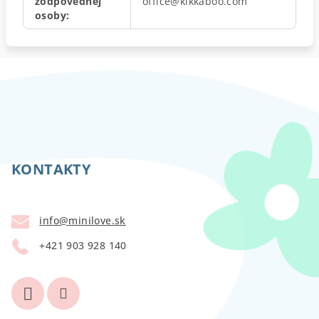
zodpovednej
office@kikkaboo.com
osoby
:
Z
á
p
KONTAKTY
ä
t
info
@
minilove.sk
i
+421 903 928 140
e