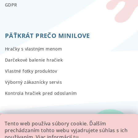
GDPR
PÄŤKRÁT PREČO MINILOVE
Hračky s vlastným menom
Darčekové balenie hračiek
Vlastné fotky produktov
Výborný zákaznícky servis
Kontrola hračiek pred odoslaním
RECENZIE
Tento web používa súbory cookie. Ďalším
prechádzaním tohto webu vyjadrujete súhlas s ich
používaním. Viac informácií
tu
.
Všetky hodnotenie obchodu