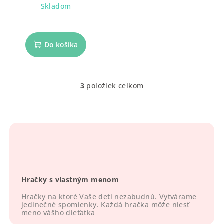
Skladom
Do košíka
3
položiek celkom
O
v
l
á
d
a
c
i
Hračky s vlastným menom
e
p
Hračky na ktoré Vaše deti nezabudnú. Vytvárame
r
jedinečné spomienky. Každá hračka môže niesť
meno vášho dieťatka
v