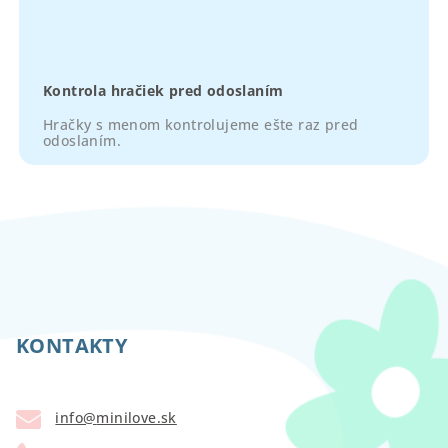
Kontrola hračiek pred odoslaním
Hračky s menom kontrolujeme ešte raz pred
odoslaním.
Z
á
p
KONTAKTY
ä
t
info
@
minilove.sk
i