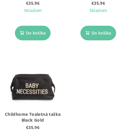
u
Beige
Off White
€35,96
€35,96
k
Skladom
Skladom
t
o
Do košíka
Do košíka
v
Childhome Toaletná taška
Black Gold
€35,96