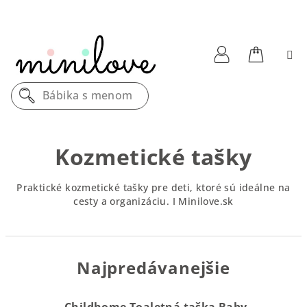
Prejsť
na
obsah
Nákupn
Prihlásenie
Bábika s menom
košík
Kozmetické tašky
Praktické kozmetické tašky pre deti, ktoré sú ideálne na
cesty a organizáciu. I Minilove.sk
Najpredávanejšie