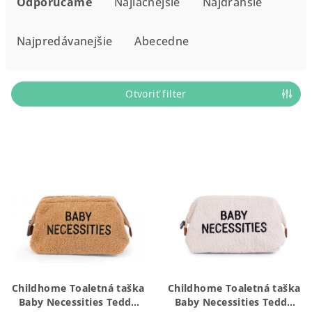
a
Odporúčame
Najlacnejšie
Najdrahšie
d
e
Najpredávanejšie
Abecedne
n
i
e
Otvoriť filter
p
r
V
o
ý
d
p
u
i
k
s
t
p
o
r
v
o
Childhome Toaletná taška
Childhome Toaletná taška
d
Baby Necessities Teddy
Baby Necessities Teddy