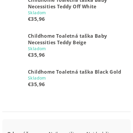
Childhome Toaletná taška Baby
Necessities Teddy Off White
Skladom
€35,96
Childhome Toaletná taška Baby
Necessities Teddy Beige
Skladom
€35,96
Childhome Toaletná taška Black Gold
Skladom
€35,96
R