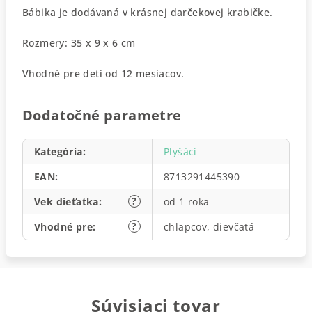
Bábika je dodávaná v krásnej darčekovej krabičke.
Rozmery: 35 x 9 x 6 cm
Vhodné pre deti od 12 mesiacov.
Dodatočné parametre
Kategória
:
Plyšáci
EAN
:
8713291445390
?
Vek dieťatka
:
od 1 roka
?
Vhodné pre
:
chlapcov, dievčatá
Súvisiaci tovar