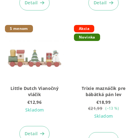
produktu
produktu
Detail
Detail
je
je
5,0
5,0
z
z
5
5
S menom
Akcia
hviezdičiek.
hviezdičiek.
Novinka
Little Dutch Vianočný
Trixie maznáčik pre
vláčik
bábätká pán lev
€12,96
€18,99
€21,99
(–13 %)
Skladom
Skladom
Detail