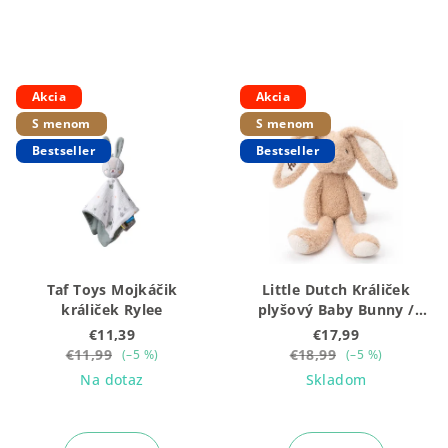
Akcia
Akcia
S menom
S menom
Bestseller
Bestseller
Taf Toys Mojkáčik
Little Dutch Králiček
králiček Rylee
plyšový Baby Bunny /
Newborn Naturals 32 cm
€11,39
€17,99
€11,99
€18,99
(–5 %)
(–5 %)
Na dotaz
Skladom
Priemerné
Priemerné
hodnotenie
hodnotenie