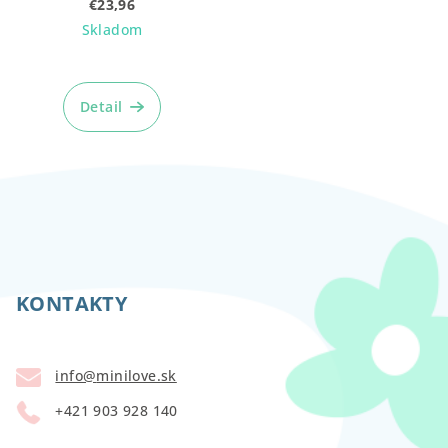
€23,96
Skladom
Detail
Z
á
p
KONTAKTY
ä
t
info
@
minilove.sk
i
+421 903 928 140
e