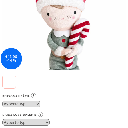
5
hviezdičiek.
€13,96
–14 %
?
PERSONALIZÁCIA
?
DARČEKOVÉ BALENIE