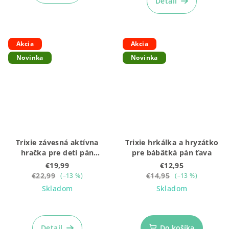
Detail
Akcia
Akcia
Novinka
Novinka
Trixie závesná aktívna
Trixie hrkálka a hryzátko
hračka pre deti pán
pre bábätká pán ťava
žralok
€19,99
€12,95
€22,99
€14,95
(–13 %)
(–13 %)
Skladom
Skladom
Detail
Do košíka