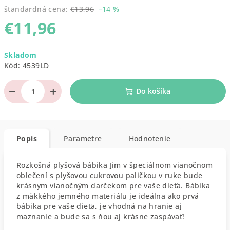
štandardná cena:
€13,96
–14 %
€11,96
Jednotková
Skladom
cena:
Kód:
4539LD
−
+
Do košíka
Popis
Parametre
Hodnotenie
Rozkošná plyšová bábika Jim v špeciálnom vianočnom
oblečení s plyšovou cukrovou paličkou v ruke bude
krásnym vianočným darčekom pre vaše dieťa. Bábika
z mäkkého jemného materiálu je ideálna ako prvá
bábika pre vaše dieťa, je vhodná na hranie aj
maznanie a bude sa s ňou aj krásne zaspávať!