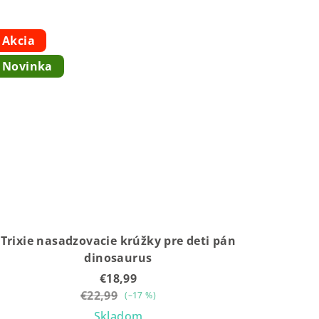
Akcia
Novinka
Trixie nasadzovacie krúžky pre deti pán
dinosaurus
€18,99
€22,99
(–17 %)
Skladom