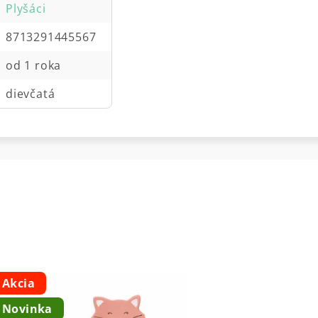
Plyšáci
8713291445567
od 1 roka
dievčatá
Akcia
Novinka