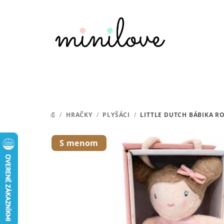
Prejsť
na
obsah
/
HRAČKY
/
PLYŠÁCI
/
LITTLE DUTCH BÁBIKA R
DOMOV
S menom