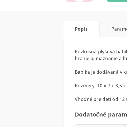
Popis
Param
Rozkošná plyšová bábik
hranie aj maznanie a b
Bábika je dodávaná v k
Rozmery: 10 x 7 x 3,5 
Vhodné pre deti od 12
Dodatočné param