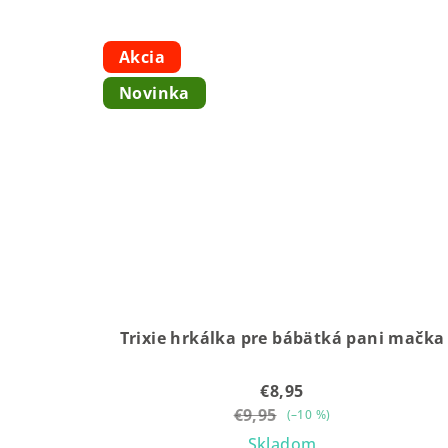
Akcia
Novinka
Trixie hrkálka pre bábätká pani mačka
€8,95
€9,95
(–10 %)
Skladom