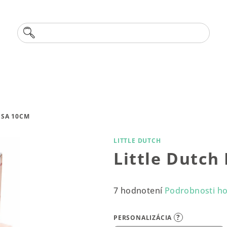
Hľadať
Dreven
OSA 10CM
LITTLE DUTCH
Little Dutch
Priemerné
7 hodnotení
Podrobnosti h
hodnotenie
produktu
?
PERSONALIZÁCIA
je