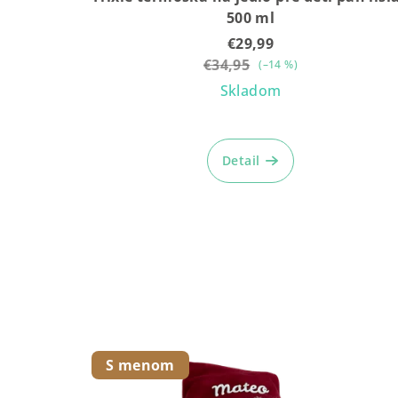
500 ml
€29,99
€34,95
(–14 %)
Skladom
Detail
S menom