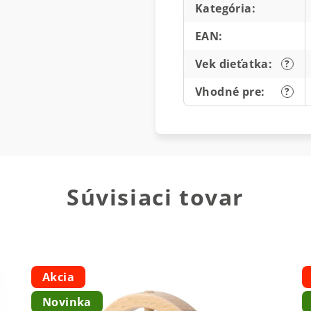
Kategória
:
EAN
:
Vek dieťatka
:
?
Vhodné pre
:
?
Súvisiaci tovar
Akcia
Novinka