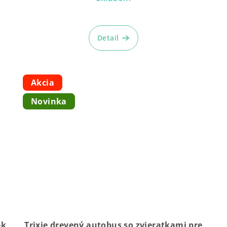
Detail
Akcia
Novinka
ak
Trixie drevený autobus so zvieratkami pre