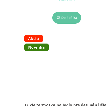
Do košíka
Akcia
Novinka
Trixie termoska na jedlo pre deti pán liši