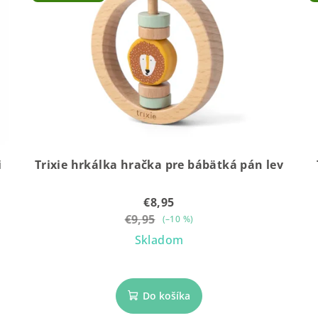
i
Trixie hrkálka hračka pre bábätká pán lev
€8,95
€9,95
(–10 %)
Skladom
Do košíka