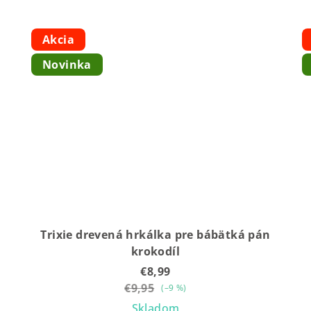
Akcia
Novinka
Trixie drevená hrkálka pre bábätká pán
krokodíl
€8,99
€9,95
(–9 %)
Skladom