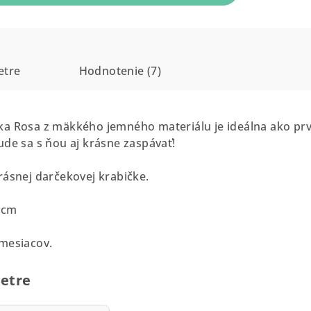
etre
Hodnotenie (7)
a Rosa z mäkkého jemného materiálu je ideálna ako prvá
ude sa s ňou aj krásne zaspávať!
rásnej darčekovej krabičke.
x cm
 mesiacov.
etre