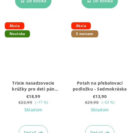
Do košíka
Do košíka
Akcia
Akcia
Novinka
S menom
Trixie nasadzovacie
Potah na přebalovací
krúžky pre deti pán
podložku - Sedmokráska
ľadový medveď
€18,99
€13,90
€22,99
€29,90
(–17 %)
(–53 %)
Skladom
Skladom
Detail
Detail