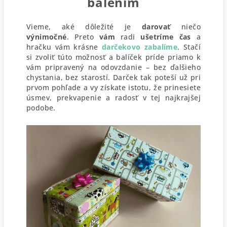
balením
Vieme, aké dôležité je
darovať
niečo
výnimočné
. Preto
vám
radi
ušetríme
čas
a
hračku vám krásne
darčekovo zabalíme
. Stačí
si zvoliť túto možnosť a balíček príde priamo k
vám pripravený na odovzdanie – bez ďalšieho
chystania, bez starostí.
Darček tak poteší už pri
prvom pohľade a vy získate istotu, že prinesiete
úsmev, prekvapenie a radosť v tej najkrajšej
podobe.