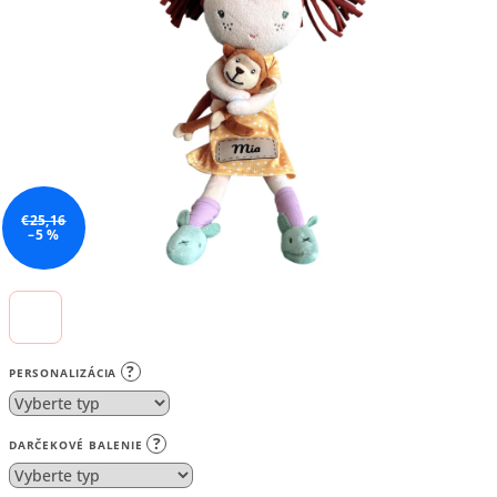
5
hviezdičiek.
€25,16
–5 %
?
PERSONALIZÁCIA
?
DARČEKOVÉ BALENIE