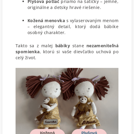
Plyšová potlač
priamo na šatičky – jemné,
originálne a detsky hravé riešenie.
Kožená menovka
s vylaserovaným menom
– elegantný detail, ktorý dodá bábike
osobný charakter.
Takto sa z malej
bábiky
stane
nezameniteľná
spomienka
, ktorú si vaše dievčatko uchová po
celý život.