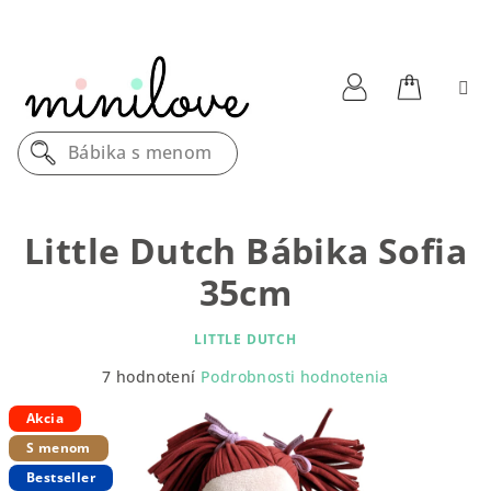
Prejsť
na
obsah
Nákupn
Prihlásenie
Bábika s menom
košík
Little Dutch Bábika Sofia
35cm
LITTLE DUTCH
Priemerné
7 hodnotení
Podrobnosti hodnotenia
hodnotenie
produktu
Akcia
je
S menom
4,9
Bestseller
z