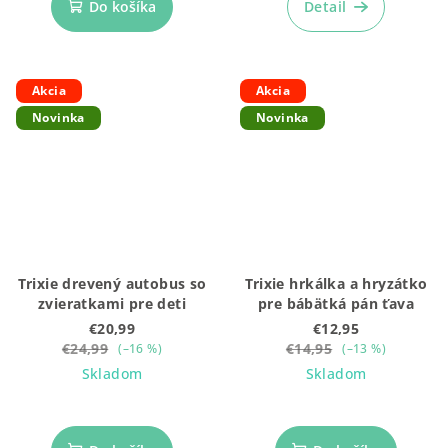
Do košíka
Detail
Akcia
Akcia
Novinka
Novinka
Trixie drevený autobus so
Trixie hrkálka a hryzátko
zvieratkami pre deti
pre bábätká pán ťava
€20,99
€12,95
€24,99
€14,95
(–16 %)
(–13 %)
Skladom
Skladom