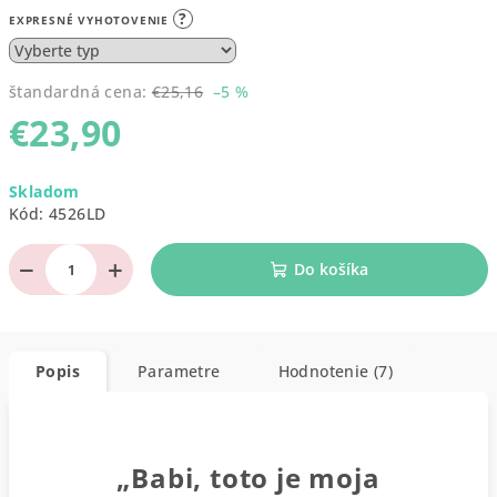
?
EXPRESNÉ VYHOTOVENIE
štandardná cena:
€25,16
–5 %
€23,90
Jednotková
Skladom
cena:
Kód:
4526LD
−
+
Do košíka
Popis
Parametre
Hodnotenie (7)
„Babi, toto je moja