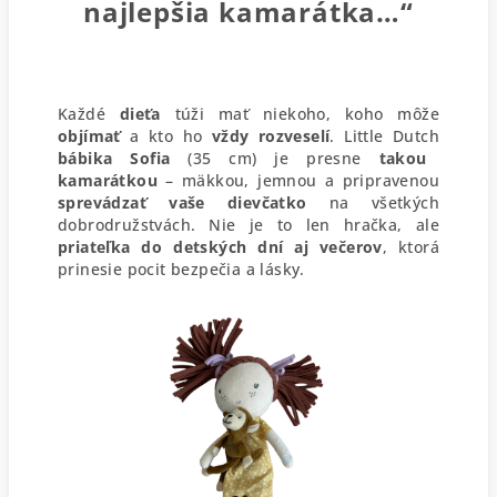
najlepšia kamarátka…“
Každé
dieťa
túži mať niekoho, koho môže
objímať
a kto ho
vždy
rozveselí
. Little Dutch
bábika Sofia
(35 cm) je presne
takou
kamarátkou
– mäkkou, jemnou a pripravenou
sprevádzať
vaše
dievčatko
na všetkých
dobrodružstvách. Nie je to len hračka, ale
priateľka do detských dní aj večerov
, ktorá
prinesie pocit bezpečia a lásky.