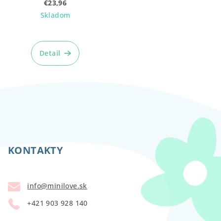
€23,96
Skladom
Detail
Z
á
p
KONTAKTY
ä
t
info
@
minilove.sk
i
+421 903 928 140
e