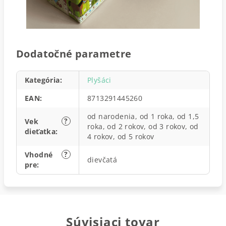
Dodatočné parametre
Kategória
:
Plyšáci
EAN
:
8713291445260
od narodenia, od 1 roka, od 1,5
?
Vek
roka, od 2 rokov, od 3 rokov, od
dieťatka
:
4 rokov, od 5 rokov
?
Vhodné
dievčatá
pre
:
Súvisiaci tovar