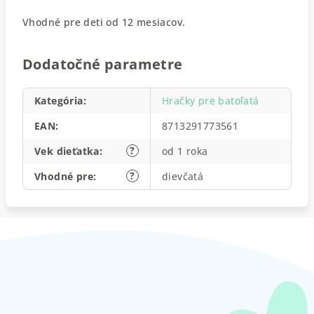
Vhodné pre deti od 12 mesiacov.
Dodatočné parametre
Kategória
:
Hračky pre batoľatá
EAN
:
8713291773561
?
Vek dieťatka
:
od 1 roka
?
Vhodné pre
:
dievčatá
Z
á