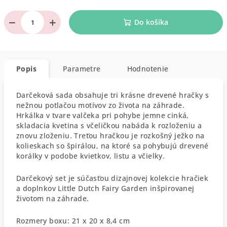
−
+
Do košíka
Popis
Parametre
Hodnotenie
Darčeková sada obsahuje tri krásne drevené hračky s
nežnou potlačou motívov zo života na záhrade.
Hrkálka v tvare valčeka pri pohybe jemne cinká,
skladacia kvetina s včeličkou nabáda k rozloženiu a
znovu zloženiu. Treťou hračkou je rozkošný ježko na
kolieskach so špirálou, na ktoré sa pohybujú drevené
korálky v podobe kvietkov, listu a včielky.
Darčekový set je súčasťou dizajnovej kolekcie hračiek
a doplnkov Little Dutch Fairy Garden inšpirovanej
životom na záhrade.
Rozmery boxu: 21 x 20 x 8,4 cm