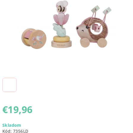
5
hviezdičiek.
€19,96
Jednotková
Skladom
cena:
Kód:
7356LD