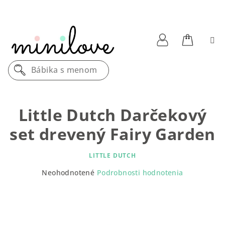
Prejsť
na
obsah
Nákupn
Prihlásenie
Bábika s menom
košík
Little Dutch Darčekový
set drevený Fairy Garden
LITTLE DUTCH
Priemerné
Neohodnotené
Podrobnosti hodnotenia
hodnotenie
produktu
je
0,0
z