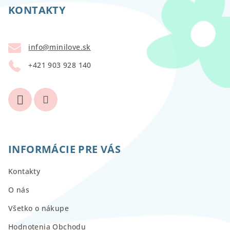
p
KONTAKTY
ä
t
info
@
minilove.sk
i
+421 903 928 140
e
INFORMÁCIE PRE VÁS
Kontakty
O nás
Všetko o nákupe
Hodnotenia Obchodu