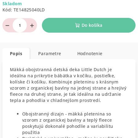
Skladom
cena:
Kód:
TE14825040LD
−
+
Do košíka
Popis
Parametre
Hodnotenie
Mäkká obojstranná detská deka Little Dutch je
ideálna na prikrytie bábätka v kočíku, postieľke,
kolíske či košíku. Kombinuje pleteninu s krásnym
vzorom z organickej bavlny na jednej strane a hrejivý
fleece na druhej strane, je tak ideálna na udržanie
tepla a pohodlia v chladnejšom prostredí.
Obojstranný dizajn - mäkká pletenina so
vzorom z organickej bavlny a teplý fleece
poskytujú dokonalé pohodlie a variabilitu
použitia