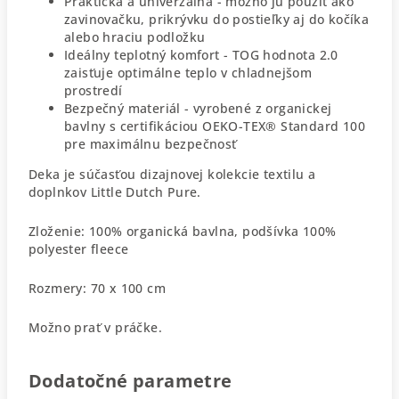
Praktická a univerzálna - možno ju použiť ako
zavinovačku, prikrývku do postieľky aj do kočíka
alebo hraciu podložku
Ideálny teplotný komfort - TOG hodnota 2.0
zaisťuje optimálne teplo v chladnejšom
prostredí
Bezpečný materiál - vyrobené z organickej
bavlny s certifikáciou OEKO-TEX® Standard 100
pre maximálnu bezpečnosť
Deka je súčasťou dizajnovej kolekcie textilu a
doplnkov Little Dutch Pure.
Zloženie: 100% organická bavlna, podšívka 100%
polyester fleece
Rozmery: 70 x 100 cm
Možno prať v práčke.
Dodatočné parametre