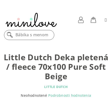
Prejsť
na
obsah
Nákupn
Prihlásenie
Bábika s menom
košík
Little Dutch Deka pletená
/ fleece 70x100 Pure Soft
Beige
LITTLE DUTCH
Priemerné
Neohodnotené
Podrobnosti hodnotenia
hodnotenie
produktu
je