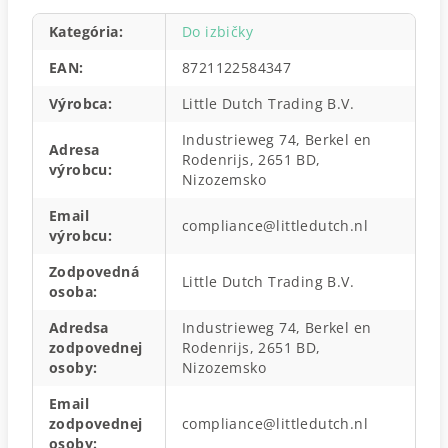
Kategória
:
Do izbičky
EAN
:
8721122584347
Výrobca
:
Little Dutch Trading B.V.
Industrieweg 74, Berkel en
Adresa
Rodenrijs, 2651 BD,
výrobcu
:
Nizozemsko
Email
compliance@littledutch.nl
výrobcu
:
Zodpovedná
Little Dutch Trading B.V.
osoba
:
Adredsa
Industrieweg 74, Berkel en
zodpovednej
Rodenrijs, 2651 BD,
osoby
:
Nizozemsko
Email
zodpovednej
compliance@littledutch.nl
osoby
: