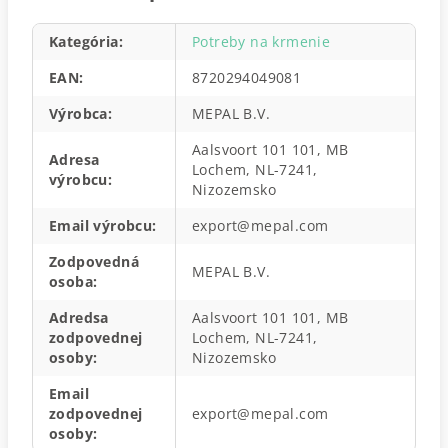
Kategória
:
Potreby na krmenie
EAN
:
8720294049081
Výrobca
:
MEPAL B.V.
Aalsvoort 101 101, MB
Adresa
Lochem, NL-7241,
výrobcu
:
Nizozemsko
Email výrobcu
:
export@mepal.com
Zodpovedná
MEPAL B.V.
osoba
:
Adredsa
Aalsvoort 101 101, MB
zodpovednej
Lochem, NL-7241,
osoby
:
Nizozemsko
Email
zodpovednej
export@mepal.com
osoby
: