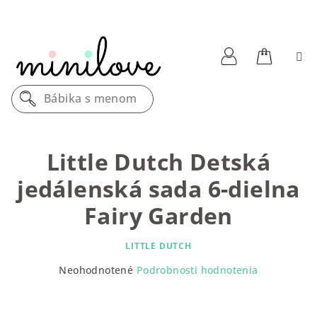
Prejsť
na
obsah
Nákupn
Prihlásenie
Bábika s menom
košík
Little Dutch Detská
jedálenská sada 6-dielna
Fairy Garden
LITTLE DUTCH
Priemerné
Neohodnotené
Podrobnosti hodnotenia
hodnotenie
produktu
je