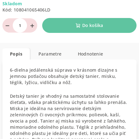
Skladom
cena:
Kód:
108041065406LD
−
+
Do košíka
Popis
Parametre
Hodnotenie
6-dielna jedálenská súprava v krásnom dizajne s
jemnou potlačou obsahuje detský tanier, misku,
téglik, lyžicu, vidličku a nôž.
Detský tanier je vhodný na samostatné stolovanie
dieťaťa, vďaka praktickému úchytu sa ľahko prenáša.
Miska je ideálna na servírovanie detským
zeleninových či ovocných príkrmov, polievok, kaší,
ovocia a pod. Tanier aj miska sú vyrobené z ľahkého,
mimoriadne odolného plastu. Téglik z priehľadného, ​​
odolného plastu je ideálny pre deti, ktoré sa učia piť