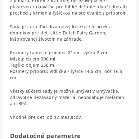
z pohára. Príbor z kvalitnej nerezovej ocele s
plastovou rukoväťou pre ľahké držanie uľahčí dieťaťu
prechod z kŕmenia lyžičkou na stolovanie s príborom.
Sada je súčasťou dizajnovej kolekcie hračiek a
doplnkov pre deti Little Dutch Fairy Garden,
inšpirovanej životom na záhrade.
Rozmery taniera: priemer 22 cm, výška 2 cm
Miska: objem 300 ml
Téglik: objem 250 ml
Rozmery príboru: vidlička / lyžica 14,5 cm, nôž 16,5
cm
Všetky súčasti sady je možné umývať v umývačke.
Zdravotne nezávadný materiál neobsahuje melamín
ani BPA.
Vhodné pre deti od 12 mesiacov.
Dodatočné parametre