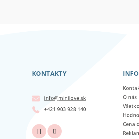
Z
á
KONTAKTY
INFO
p
ä
Konta
t
O nás
info
@
minilove.sk
Všetk
i
+421 903 928 140
Hodno
e
Cena 
Reklam