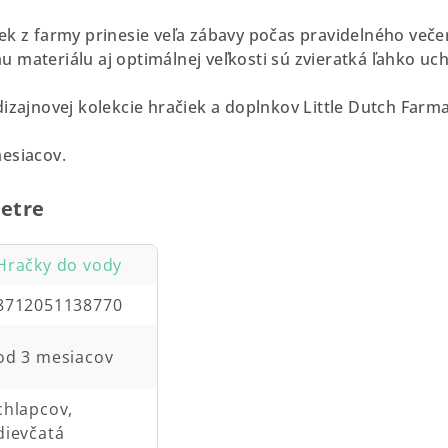
ek z farmy prinesie veľa zábavy počas pravidelného veče
 materiálu aj optimálnej veľkosti sú zvieratká ľahko uc
dizajnovej kolekcie hračiek a doplnkov Little Dutch Farm
esiacov.
etre
Hračky do vody
8712051138770
od 3 mesiacov
chlapcov,
dievčatá