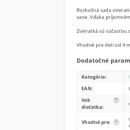
Rozkošná sada zvierati
vane. Vďaka príjemnému
Zvieratká sú súčasťou 
Vhodné pre deti od 4 m
Dodatočné param
Kategória
:
EAN
:
Vek
?
dieťatka
:
Vhodné pre
:
?