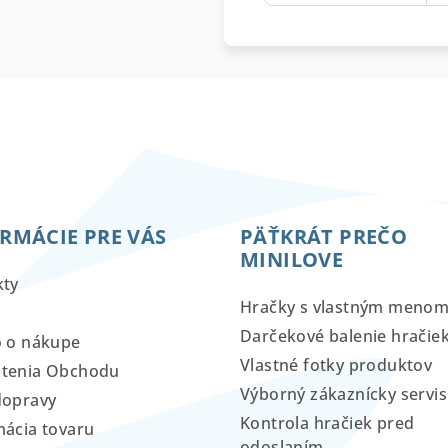
RMÁCIE PRE VÁS
PÄŤKRÁT PREČO
MINILOVE
kty
Hračky s vlastným meno
Darčekové balenie hračie
o o nákupe
Vlastné fotky produktov
tenia Obchodu
Výborný zákaznícky servis
dopravy
Kontrola hračiek pred
ácia tovaru
odoslaním