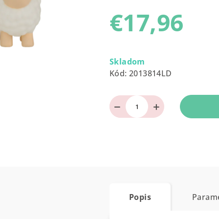
produktu
€17,96
je
0,0
z
Jednotková
5
cena:
Skladom
hviezdičiek.
Kód:
2013814LD
−
+
Popis
Param