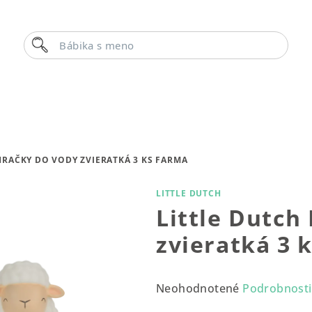
Hľadať
Bábika s menom
HRAČKY DO VODY ZVIERATKÁ 3 KS FARMA
LITTLE DUTCH
Little Dutch
zvieratká 3 
Priemerné
Neohodnotené
Podrobnosti
hodnotenie