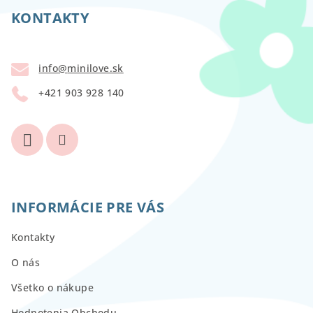
á
p
KONTAKTY
ä
t
info
@
minilove.sk
i
+421 903 928 140
e
INFORMÁCIE PRE VÁS
Kontakty
O nás
Všetko o nákupe
Hodnotenia Obchodu