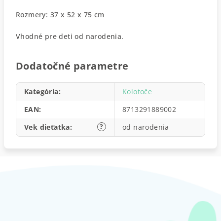
Rozmery: 37 x 52 x 75 cm
Vhodné pre deti od narodenia.
Dodatočné parametre
Kategória
:
Kolotoče
EAN
:
8713291889002
?
Vek dieťatka
:
od narodenia
Z