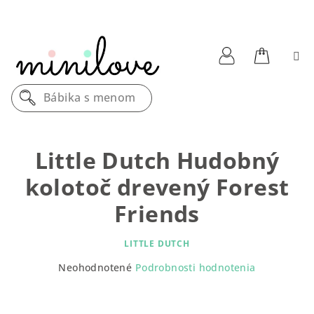
Prejsť
na
obsah
Nákupn
Prihlásenie
Bábika s menom
košík
Little Dutch Hudobný
kolotoč drevený Forest
Friends
LITTLE DUTCH
Priemerné
Neohodnotené
Podrobnosti hodnotenia
hodnotenie
produktu
je