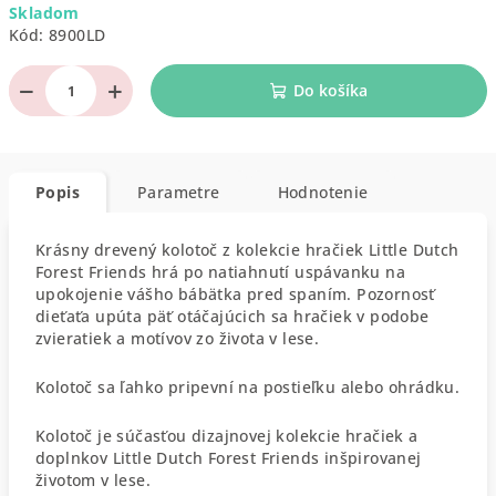
Skladom
cena:
Kód:
8900LD
−
+
Do košíka
Popis
Parametre
Hodnotenie
Krásny drevený kolotoč z kolekcie hračiek Little Dutch
Forest Friends hrá po natiahnutí uspávanku na
upokojenie vášho bábätka pred spaním. Pozornosť
dieťaťa upúta päť otáčajúcich sa hračiek v podobe
zvieratiek a motívov zo života v lese.
Kolotoč sa ľahko pripevní na postieľku alebo ohrádku.
Kolotoč je súčasťou dizajnovej kolekcie hračiek a
doplnkov Little Dutch Forest Friends inšpirovanej
životom v lese.