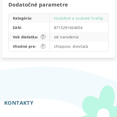
Dodatočné parametre
Kategória
:
Hudobné a zvukové hračky
EAN
:
8713291664654
?
Vek dieťatka
:
od narodenia
?
Vhodné pre
:
chlapcov, dievčatá
Z
á
p
KONTAKTY
ä