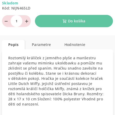
Skladom
cena:
Kód:
NIJN465LD
−
+
Do košíka
Popis
Parametre
Hodnotenie
Roztomilý králíček z jemného plyše a manšestru
zahraje vašemu miminku ukolébavku a pomůže mu
zklidnit se před spaním. Hračku snadno zavěsíte na
postýlku či kolébku. Stane se i krásnou dekorací
v dětském pokoji. Hračka je součástí kolekce hraček
Little Dutch Miffy, jejichž ústřední postavou je
roztomilá králičí holčička Miffy, známá z knížek pro
děti holandského spisovatele Dicka Bruny. Rozměry:
28 x 17 x 10 cm Složení: 100% polyester Vhodné pro
děti od narození.