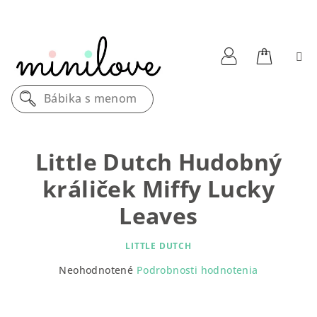
Prejsť
na
obsah
Nákupn
Prihlásenie
Bábika s menom
košík
Little Dutch Hudobný
králiček Miffy Lucky
Leaves
LITTLE DUTCH
Priemerné
Neohodnotené
Podrobnosti hodnotenia
hodnotenie
produktu
je