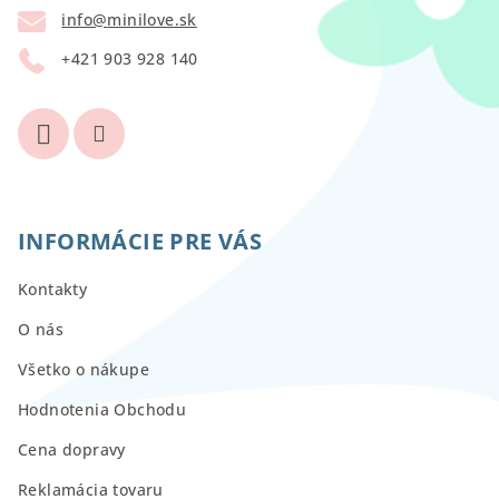
t
info
@
minilove.sk
i
+421 903 928 140
e
INFORMÁCIE PRE VÁS
Kontakty
O nás
Všetko o nákupe
Hodnotenia Obchodu
Cena dopravy
Reklamácia tovaru