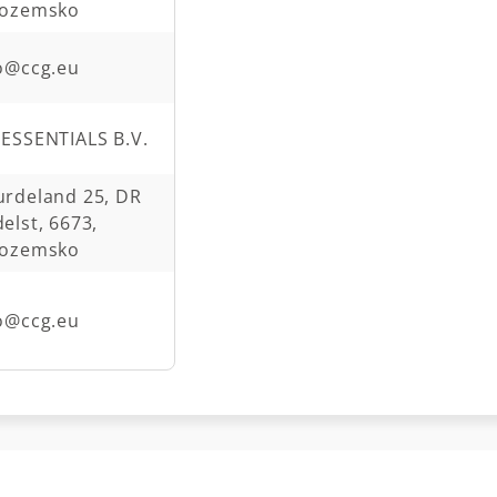
zozemsko
o@ccg.eu
ESSENTIALS B.V.
rdeland 25, DR
elst, 6673,
zozemsko
o@ccg.eu