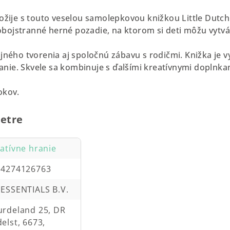
 ožije s touto veselou samolepkovou knižkou Little Dutc
ojstranné herné pozadie, na ktorom si deti môžu vytvár
ojného tvorenia aj spoločnú zábavu s rodičmi. Knižka je 
ie. Skvele sa kombinuje s ďalšími kreatívnymi doplnkam
okov.
etre
atívne hranie
14274126763
ESSENTIALS B.V.
rdeland 25, DR
elst, 6673,