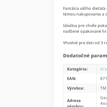
Fantázia vášho dieťaťa
témou nakupovania a ob
Ideálna pre chvíle pok
nadšené opakované hran
Vhodné pre deti od 3 r
Dodatočné param
Kategória
:
Kre
EAN
:
87
Výrobca
:
TM 
Geu
Adresa
And
výrobcu
: