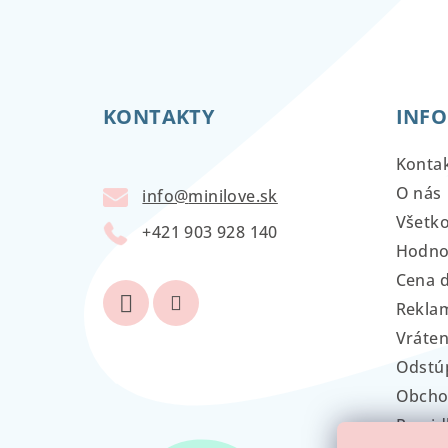
Z
á
KONTAKTY
INFO
p
ä
Konta
t
O nás
info
@
minilove.sk
Všetk
i
+421 903 928 140
Hodno
e
Cena 
Reklam
Vráten
Odstú
Obcho
Pravid