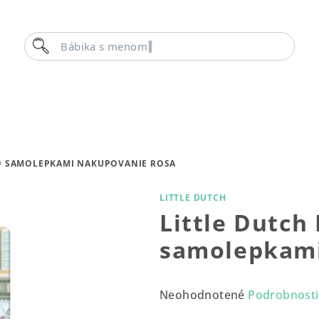
Hľadať
Bábika s menom
SO SAMOLEPKAMI NAKUPOVANIE ROSA
LITTLE DUTCH
Little Dutch
samolepkami
Priemerné
Neohodnotené
Podrobnosti
hodnotenie