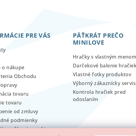
RMÁCIE PRE VÁS
PÄŤKRÁT PREČO
MINILOVE
kty
Hračky s vlastným meno
Darčekové balenie hračie
o o nákupe
Vlastné fotky produktov
tenia Obchodu
Výborný zákaznícky servis
dopravy
Kontrola hračiek pred
ácia tovaru
odoslaním
ie tovaru
penie od zmluvy
dné podmienky
lá používania cookies