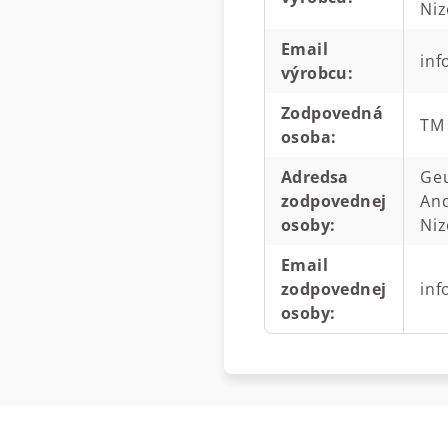
Ni
Email
inf
výrobcu
:
Zodpovedná
TM 
osoba
:
Adredsa
Geu
zodpovednej
And
osoby
:
Ni
Email
zodpovednej
inf
osoby
: