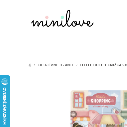
Prejsť
na
obsah
/
KREATÍVNE HRANIE
/
LITTLE DUTCH KNIŽKA 
DOMOV