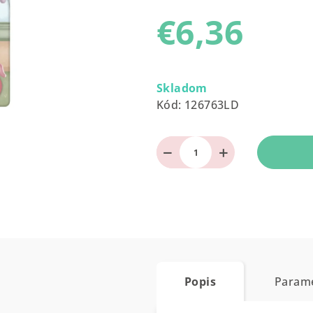
produktu
€6,36
je
0,0
z
Jednotková
5
cena:
Skladom
hviezdičiek.
Kód:
126763LD
−
+
Popis
Param