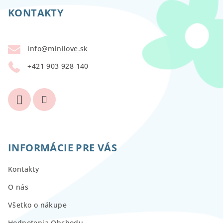
á
p
KONTAKTY
ä
t
info
@
minilove.sk
i
+421 903 928 140
e
INFORMÁCIE PRE VÁS
Kontakty
O nás
Všetko o nákupe
Hodnotenia Obchodu