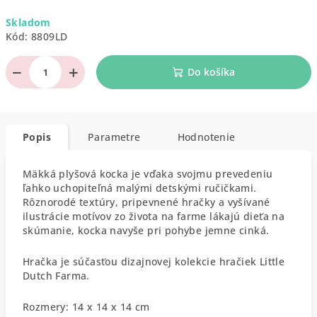
Jednotková
Skladom
cena:
Kód:
8809LD
−
+
Do košíka
Popis
Parametre
Hodnotenie
Mäkká plyšová kocka je vďaka svojmu prevedeniu
ľahko uchopiteľná malými detskými ručičkami.
Rôznorodé textúry, pripevnené hračky a vyšívané
ilustrácie motívov zo života na farme lákajú dieťa na
skúmanie, kocka navyše pri pohybe jemne cinká.
Hračka je súčasťou dizajnovej kolekcie hračiek Little
Dutch Farma.
Rozmery: 14 x 14 x 14 cm