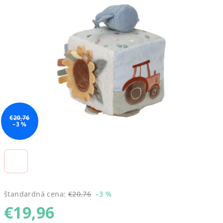
0,0
z
5
hviezdičiek.
€20,76
–3 %
štandardná cena:
€20,76
–3 %
€19,96