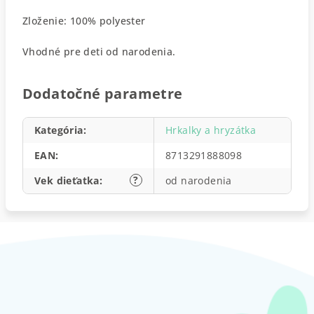
Zloženie: 100% polyester
Vhodné pre deti od narodenia.
Dodatočné parametre
Kategória
:
Hrkalky a hryzátka
EAN
:
8713291888098
?
Vek dieťatka
:
od narodenia
Z