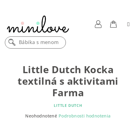
Prejsť
na
obsah
Nákupn
Prihlásenie
Bábika s menom
košík
Little Dutch Kocka
textilná s aktivitami
Farma
LITTLE DUTCH
Priemerné
Neohodnotené
Podrobnosti hodnotenia
hodnotenie
produktu
je