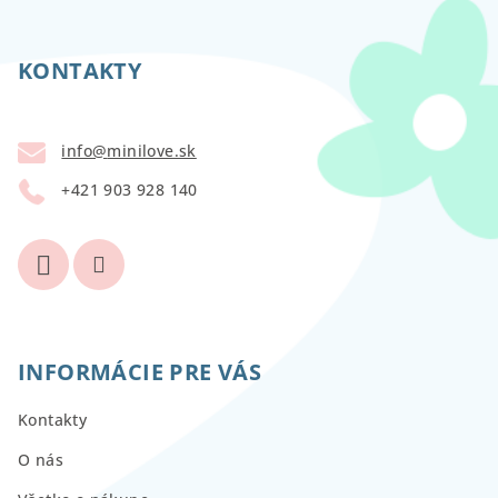
Z
á
p
KONTAKTY
ä
t
info
@
minilove.sk
i
+421 903 928 140
e
INFORMÁCIE PRE VÁS
Kontakty
O nás