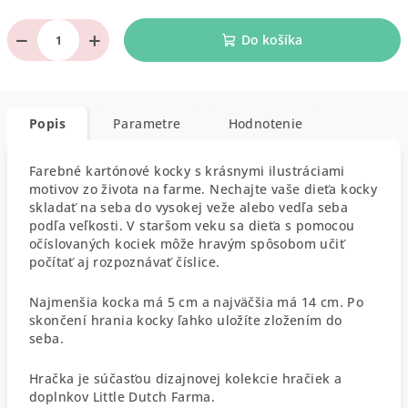
−
+
Do košíka
Popis
Parametre
Hodnotenie
Farebné kartónové kocky s krásnymi ilustráciami
motivov zo života na farme. Nechajte vaše dieťa kocky
skladať na seba do vysokej veže alebo vedľa seba
podľa veľkosti. V staršom veku sa dieťa s pomocou
očíslovaných kociek môže hravým spôsobom učiť
počítať aj rozpoznávať číslice.
Najmenšia kocka má 5 cm a najväčšia má 14 cm. Po
skončení hrania kocky ľahko uložíte zložením do
seba.
Hračka je súčasťou dizajnovej kolekcie hračiek a
doplnkov Little Dutch Farma.