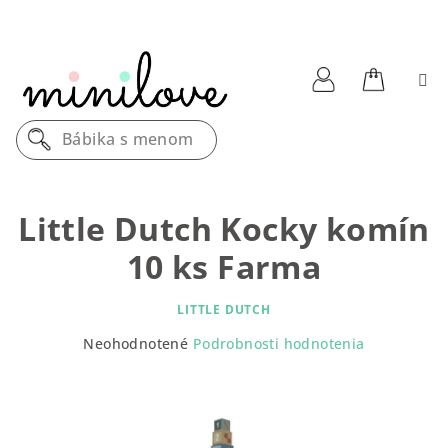
Prejsť
na
obsah
Nákupn
Prihlásenie
Bábika s menom
košík
Little Dutch Kocky komín
10 ks Farma
LITTLE DUTCH
Priemerné
Neohodnotené
Podrobnosti hodnotenia
hodnotenie
produktu
je
0,0
z