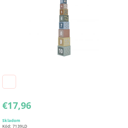
5
hviezdičiek.
€17,96
Jednotková
Skladom
cena:
Kód:
7139LD