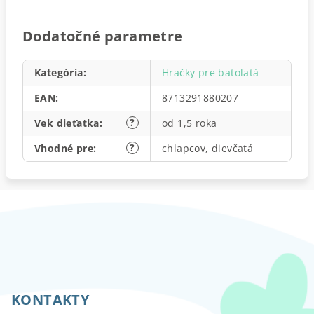
Dodatočné parametre
Kategória
:
Hračky pre batoľatá
EAN
:
8713291880207
?
Vek dieťatka
:
od 1,5 roka
?
Vhodné pre
:
chlapcov, dievčatá
Z
á
p
KONTAKTY