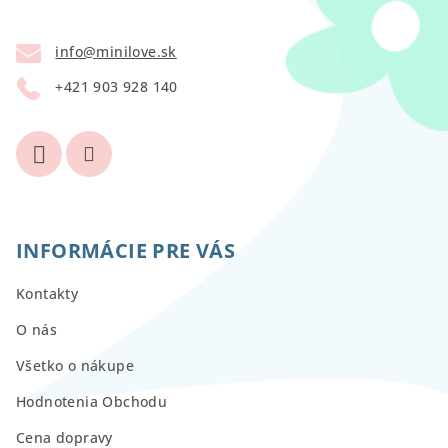
ä
t
info
@
minilove.sk
i
+421 903 928 140
e
INFORMÁCIE PRE VÁS
Kontakty
O nás
Všetko o nákupe
Hodnotenia Obchodu
Cena dopravy