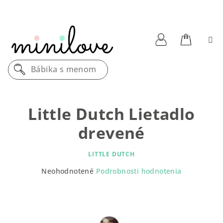
Prejsť
na
obsah
Nákupn
Prihlásenie
Bábika s menom
košík
Little Dutch Lietadlo
drevené
LITTLE DUTCH
Priemerné
Neohodnotené
Podrobnosti hodnotenia
hodnotenie
produktu
je
0,0
z