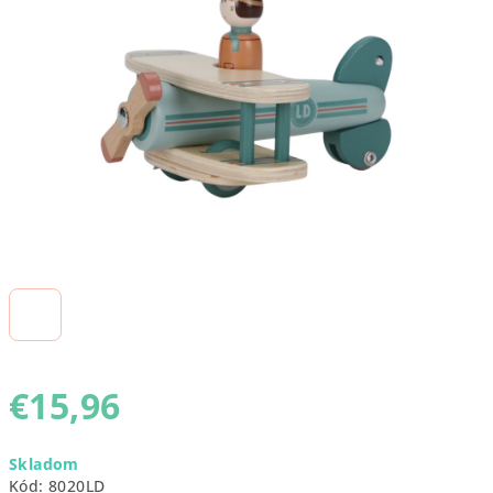
5
hviezdičiek.
€15,96
Jednotková
Skladom
cena:
Kód:
8020LD