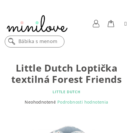
Prejsť
na
obsah
Nákupn
Prihlásenie
Bábika s menom
košík
Little Dutch Loptička
textilná Forest Friends
LITTLE DUTCH
Priemerné
Neohodnotené
Podrobnosti hodnotenia
hodnotenie
produktu
je
0,0
z