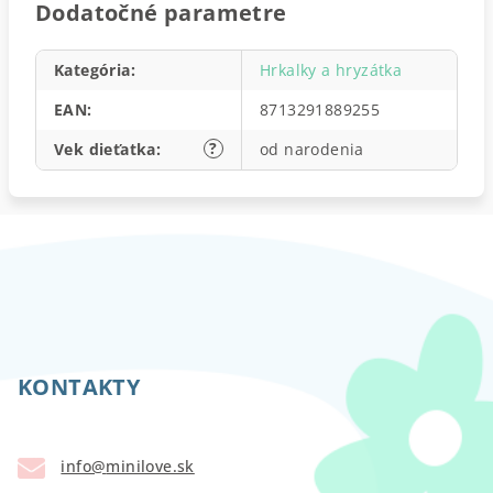
Dodatočné parametre
Kategória
:
Hrkalky a hryzátka
EAN
:
8713291889255
?
Vek dieťatka
:
od narodenia
Z
á
p
KONTAKTY
ä
t
info
@
minilove.sk
i