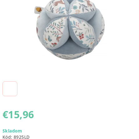
5
hviezdičiek.
€15,96
Jednotková
Skladom
cena:
Kód:
8925LD