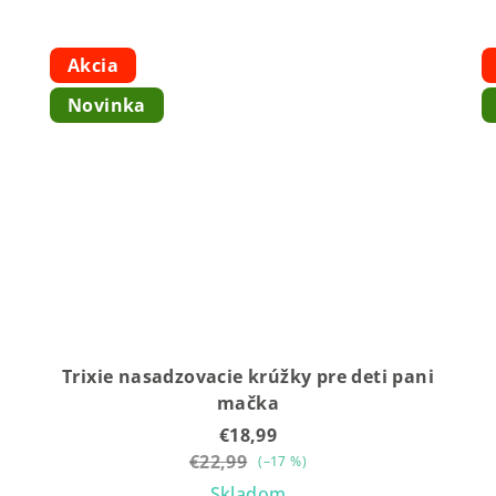
Akcia
Novinka
Trixie nasadzovacie krúžky pre deti pani
mačka
€18,99
€22,99
(–17 %)
Skladom