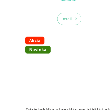
Detail
Akcia
Novinka
Trixie hrkálka a hryzátko pre bábätká p