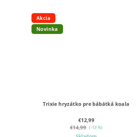
Akcia
Novinka
Trixie hryzátko pre bábätká koala
€12,99
€14,99
(–13 %)
Skladom