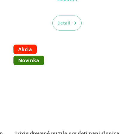
Detail
Akcia
Novinka
án
Trixie drevené puzzle pre deti pani slonica