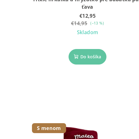
ťava
€12,95
€14,95
(–13 %)
Skladom
Do košíka
S menom