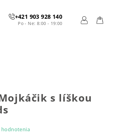
+421 903 928 140
Po - Ne: 8:00 - 19:00
Prihlásenie
Nákupný
košík
 Mojkáčik s líškou
ds
 hodnotenia