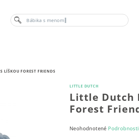
Hľadať
Bábika s menom
 S LÍŠKOU FOREST FRIENDS
LITTLE DUTCH
Little Dutch
Forest Frien
Priemerné
Neohodnotené
Podrobnosti
hodnotenie