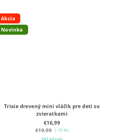
Akcia
Novinka
Trixie drevený mini vláčik pre deti so
zvieratkami
€16,99
€19,99
(–15 %)
Skladom