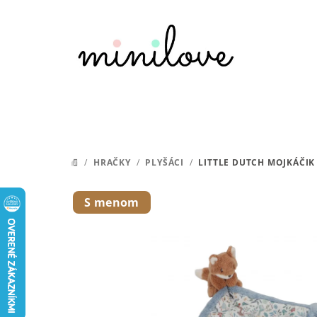
Prejsť
na
obsah
/
HRAČKY
/
PLYŠÁCI
/
LITTLE DUTCH MOJKÁČIK
DOMOV
S menom