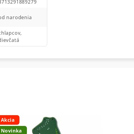
8713291889279
od narodenia
chlapcov,
dievčatá
Akcia
Novinka