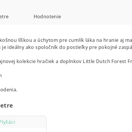
etre
Hodnotenie
košnou líškou a úchytom pre cumlík láka na hranie aj m
 je ideálny ako spoločník do postieľky pre pokojné zaspá
jnovej kolekcie hračiek a doplnkov Little Dutch Forest Fr
m
rodenia.
etre
Plyšáci