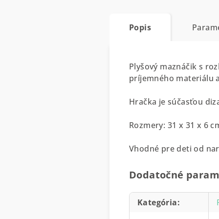
Popis
Param
Plyšový maznáčik s roz
príjemného materiálu a
Hračka je súčasťou diza
Rozmery: 31 x 31 x 6 c
Vhodné pre deti od na
Dodatočné param
Kategória
: