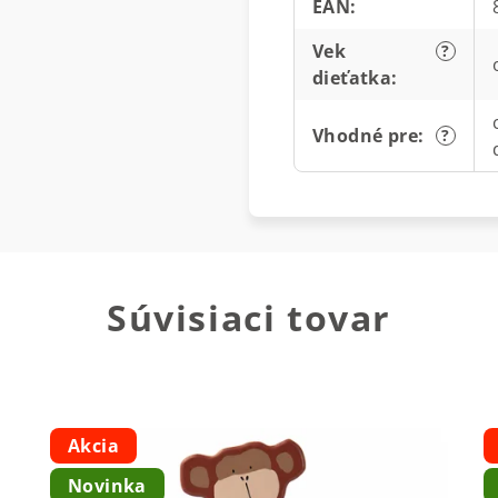
EAN
:
Vek
?
dieťatka
:
Vhodné pre
:
?
Súvisiaci tovar
Akcia
Novinka