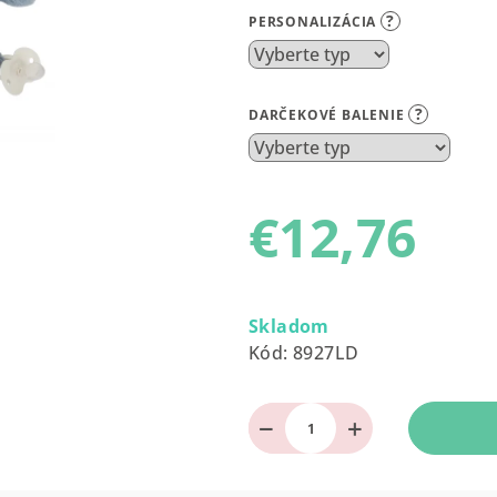
produktu
?
PERSONALIZÁCIA
je
0,0
z
?
DARČEKOVÉ BALENIE
5
hviezdičiek.
€12,76
Jednotková
cena:
Skladom
Kód:
8927LD
−
+