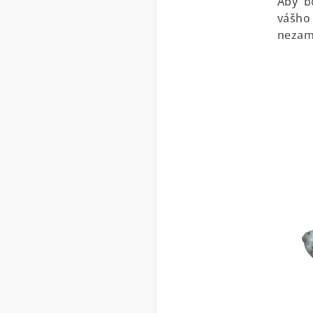
Aby b
vášho 
nezam