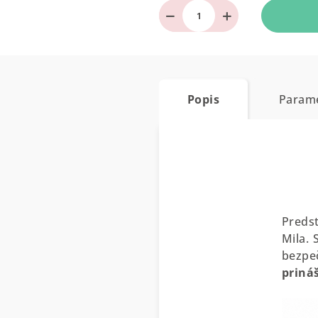
−
+
Popis
Param
Predst
Mila.
bezpeč
priná