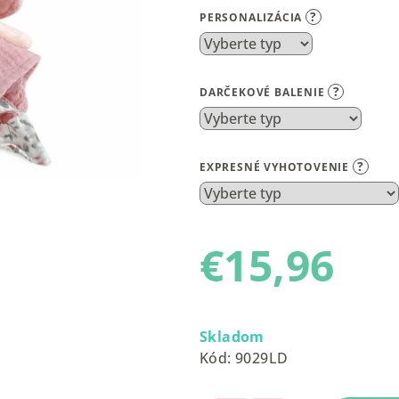
produktu
?
PERSONALIZÁCIA
je
0,0
z
?
DARČEKOVÉ BALENIE
5
hviezdičiek.
?
EXPRESNÉ VYHOTOVENIE
€15,96
Jednotková
cena:
Skladom
Kód:
9029LD