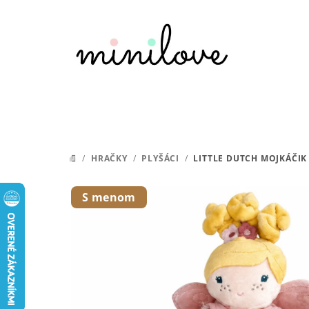
Prejsť
na
obsah
/
HRAČKY
/
PLYŠÁCI
/
LITTLE DUTCH MOJKÁČIK
DOMOV
S menom