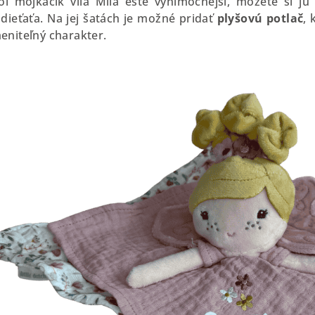
ol mojkáčik víla Mila ešte výnimočnejší, môžete si j
dieťaťa. Na jej šatách je možné pridať
plyšovú potlač
,
eniteľný charakter.