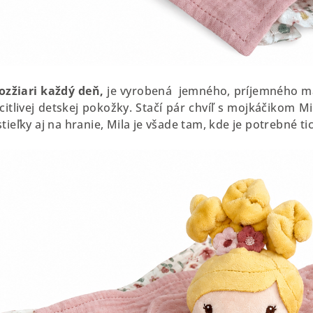
rozžiari každý deň,
j
e
vyrobená jemného, príjemného mat
citlivej detskej pokožky.
Stačí pár chvíľ s mojkáčikom Mil
tieľky aj na hranie, Mila je všade tam, kde je potrebné ti