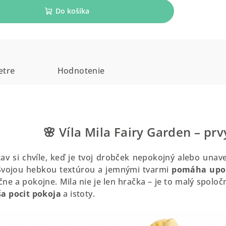
Do košíka
etre
Hodnotenie
🌸 Víla Mila Fairy Garden – pr
av si chvíle, keď je tvoj drobček nepokojný alebo unav
 Svojou hebkou textúrou a jemnými tvarmi
pomáha upoko
ne a pokojne. Mila nie je len hračka – je to malý spoloč
ša pocit pokoja
a istoty.