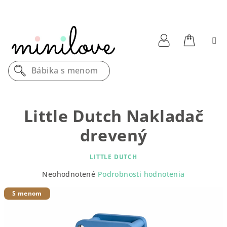
Prejsť
na
obsah
Nákupn
Prihlásenie
Bábika s menom
košík
Little Dutch Nakladač
drevený
LITTLE DUTCH
Priemerné
Neohodnotené
Podrobnosti hodnotenia
hodnotenie
produktu
S menom
je
0,0
z