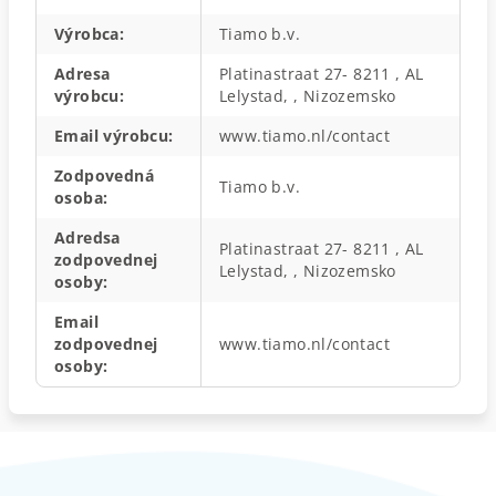
Výrobca
:
Tiamo b.v.
Adresa
Platinastraat 27- 8211 , AL
výrobcu
:
Lelystad, , Nizozemsko
Email výrobcu
:
www.tiamo.nl/contact
Zodpovedná
Tiamo b.v.
osoba
:
Adredsa
Platinastraat 27- 8211 , AL
zodpovednej
Lelystad, , Nizozemsko
osoby
:
Email
zodpovednej
www.tiamo.nl/contact
osoby
: