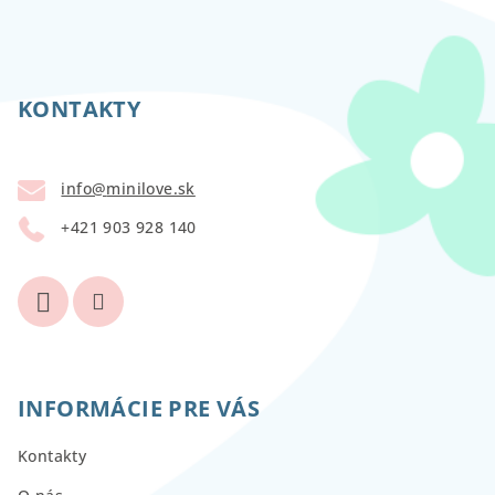
Z
á
p
KONTAKTY
ä
t
info
@
minilove.sk
i
+421 903 928 140
e
INFORMÁCIE PRE VÁS
Kontakty