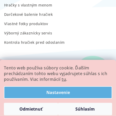
Hračky s vlastným menom
Darčekové balenie hračiek
Vlastné fotky produktov
Výborný zákaznícky servis
Kontrola hračiek pred odoslaním
RECENZIE
Tento web používa súbory cookie. Ďalším
prechádzaním tohto webu vyjadrujete súhlas s ich
používaním. Viac informácií
tu
.
Všetky hodnotenie obchodu
Nastavenie
Copyright 2026
Minilove
. Všetky práva vyhradené.
Odmietnuť
Súhlasím
Vytvoril Shoptet
a
Adatelier