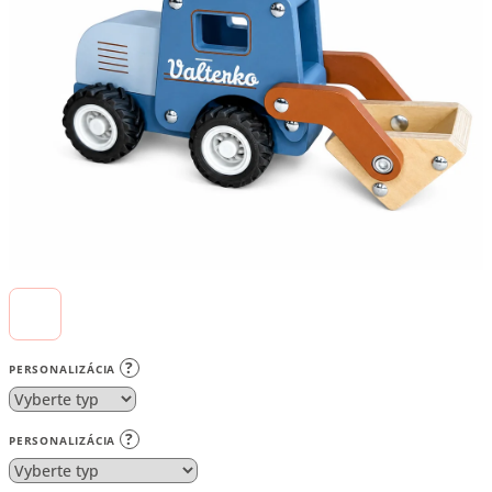
5
hviezdičiek.
?
PERSONALIZÁCIA
?
PERSONALIZÁCIA