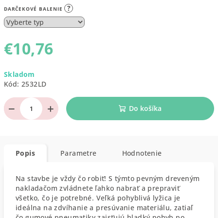
?
DARČEKOVÉ BALENIE
€10,76
Jednotková
Skladom
cena:
Kód:
2532LD
−
+
Do košíka
Popis
Parametre
Hodnotenie
Na stavbe je vždy čo robiť! S týmto pevným dreveným
nakladačom zvládnete ľahko nabrať a prepraviť
všetko, čo je potrebné. Veľká pohyblivá lyžica je
ideálna na zdvíhanie a presúvanie materiálu, zatiaľ
čo gumové pneumatiky zaisťujú hladký pohyb po