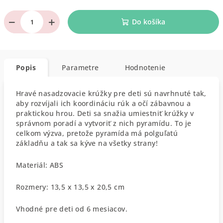
−
+
Do košíka
Popis
Parametre
Hodnotenie
Hravé nasadzovacie krúžky pre deti sú navrhnuté tak,
aby rozvíjali ich koordináciu rúk a očí zábavnou a
praktickou hrou. Deti sa snažia umiestniť krúžky v
správnom poradí a vytvoriť z nich pyramídu. To je
celkom výzva, pretože pyramída má polguľatú
základňu a tak sa kýve na všetky strany!
Materiál: ABS
Rozmery: 13,5 x 13,5 x 20,5 cm
Vhodné pre deti od 6 mesiacov.