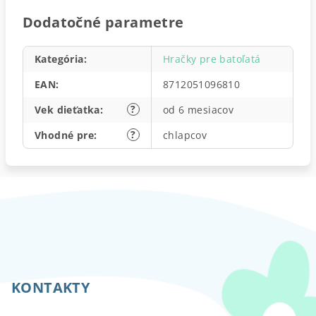
Dodatočné parametre
Kategória
:
Hračky pre batoľatá
EAN
:
8712051096810
?
Vek dieťatka
:
od 6 mesiacov
?
Vhodné pre
:
chlapcov
Z
á
p
KONTAKTY
ä