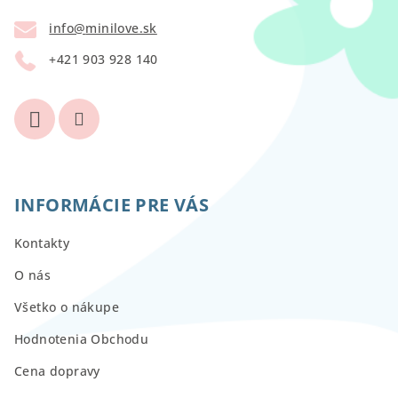
t
info
@
minilove.sk
i
+421 903 928 140
e
INFORMÁCIE PRE VÁS
Kontakty
O nás
Všetko o nákupe
Hodnotenia Obchodu
Cena dopravy