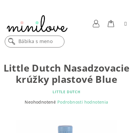
Prejsť
na
obsah
Nákupn
Prihlásenie
Bábika s menom
košík
Little Dutch Nasadzovacie
krúžky plastové Blue
LITTLE DUTCH
Priemerné
Neohodnotené
Podrobnosti hodnotenia
hodnotenie
produktu
je
0,0
z