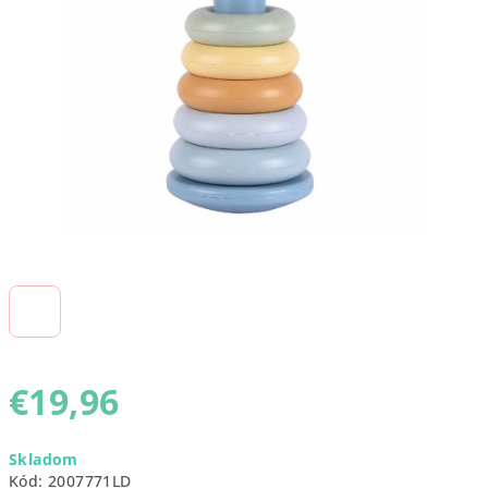
5
hviezdičiek.
€19,96
Jednotková
Skladom
cena:
Kód:
2007771LD