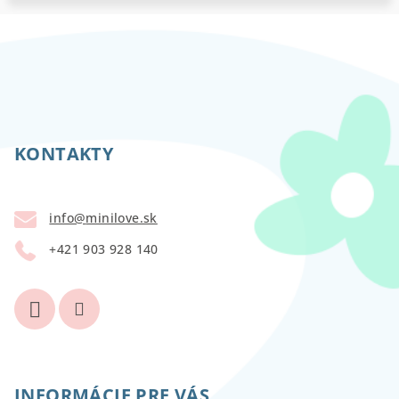
Z
á
p
KONTAKTY
ä
t
info
@
minilove.sk
i
+421 903 928 140
e
INFORMÁCIE PRE VÁS