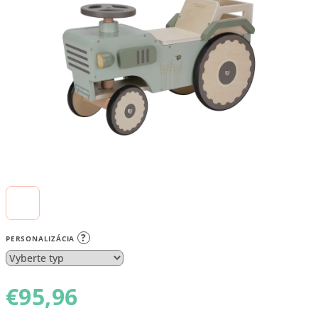
5
hviezdičiek.
?
PERSONALIZÁCIA
€95,96