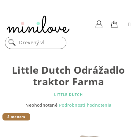
Prejsť
na
obsah
Nákupn
Prihlásenie
Drevený vláč
košík
Little Dutch Odrážadlo
traktor Farma
LITTLE DUTCH
Priemerné
Neohodnotené
Podrobnosti hodnotenia
hodnotenie
produktu
S menom
je
0,0
z