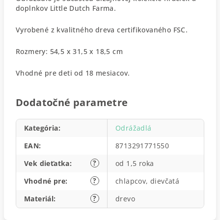
doplnkov Little Dutch Farma.
Vyrobené z kvalitného dreva certifikovaného FSC.
Rozmery: 54,5 x 31,5 x 18,5 cm
Vhodné pre deti od 18 mesiacov.
Dodatočné parametre
Kategória
:
Odrážadlá
EAN
:
8713291771550
?
Vek dieťatka
:
od 1,5 roka
?
Vhodné pre
:
chlapcov, dievčatá
?
Materiál
:
drevo