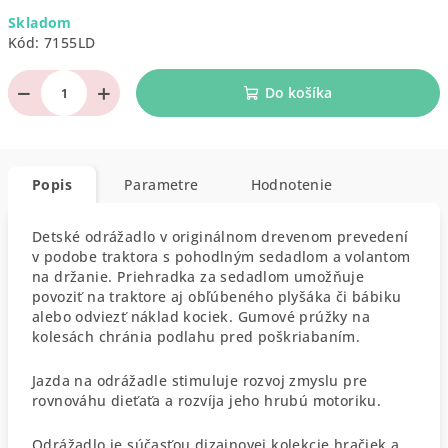
Jednotková
Skladom
cena:
Kód:
7155LD
−
+
Do košíka
Popis
Parametre
Hodnotenie
Detské odrážadlo v originálnom drevenom prevedení
v podobe traktora s pohodlným sedadlom a volantom
na držanie. Priehradka za sedadlom umožňuje
povoziť na traktore aj obľúbeného plyšáka či bábiku
alebo odviezť náklad kociek. Gumové prúžky na
kolesách chránia podlahu pred poškriabaním.
Jazda na odrážadle stimuluje rozvoj zmyslu pre
rovnováhu dieťaťa a rozvíja jeho hrubú motoriku.
Odrážadlo je súčasťou dizajnovej kolekcie hračiek a