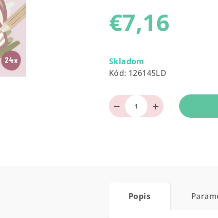
produktu
€7,16
je
0,0
z
Jednotková
5
cena:
Skladom
hviezdičiek.
Kód:
126145LD
−
+
Popis
Param