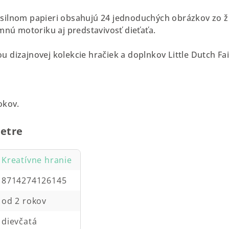
silnom papieri obsahujú 24 jednoduchých obrázkov zo ž
emnú motoriku aj predstavivosť dieťaťa.
 dizajnovej kolekcie hračiek a doplnkov Little Dutch Fa
okov.
etre
Kreatívne hranie
8714274126145
od 2 rokov
dievčatá