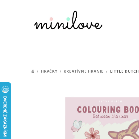
Prejsť
na
obsah
/
HRAČKY
/
KREATÍVNE HRANIE
/
LITTLE DUTC
DOMOV