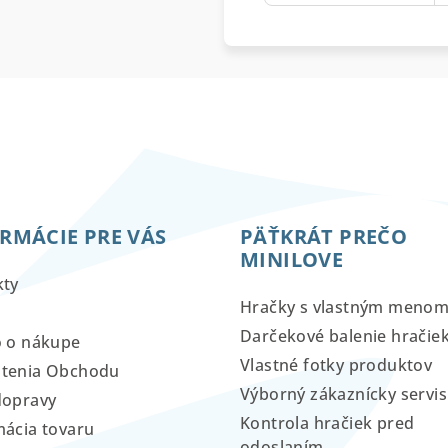
RMÁCIE PRE VÁS
PÄŤKRÁT PREČO
MINILOVE
kty
Hračky s vlastným meno
Darčekové balenie hračie
o o nákupe
Vlastné fotky produktov
tenia Obchodu
Výborný zákaznícky servis
dopravy
Kontrola hračiek pred
ácia tovaru
odoslaním