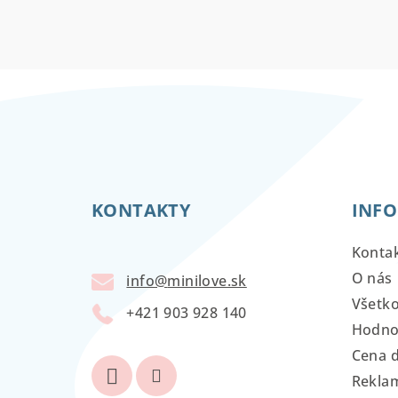
Z
á
KONTAKTY
INFO
p
ä
Konta
t
O nás
info
@
minilove.sk
Všetk
i
+421 903 928 140
Hodno
e
Cena 
Reklam