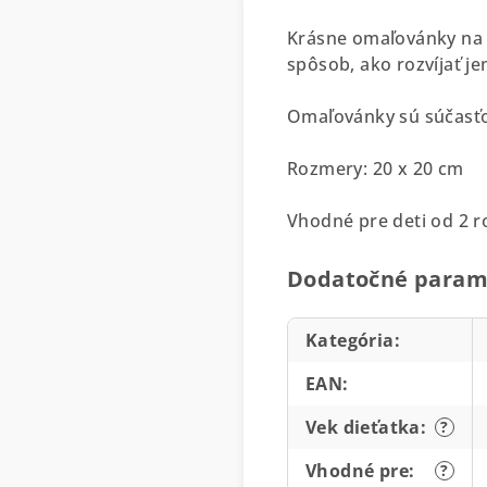
Krásne omaľovánky na 
spôsob, ako rozvíjať j
Omaľovánky sú súčasťou
Rozmery: 20 x 20 cm
Vhodné pre deti od 2 r
Dodatočné param
Kategória
:
EAN
:
Vek dieťatka
:
?
Vhodné pre
:
?