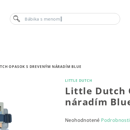
Hľadať
Bábika s menom
UTCH OPASOK S DREVENÝM NÁRADÍM BLUE
LITTLE DUTCH
Little Dutch
náradím Blu
Priemerné
Neohodnotené
Podrobnosti
hodnotenie