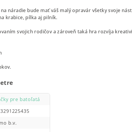
na náradie bude mať váš malý opravár všetky svoje nást
a krabice, pílka aj pilník.
vaním svojich rodičov a zároveň taká hra rozvíja kreativ
m
okov.
etre
čky pre batoľatá
13291225435
mo b.v.