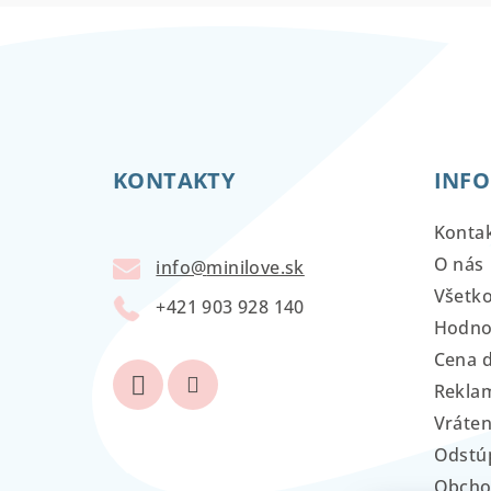
Z
á
KONTAKTY
INFO
p
ä
Konta
t
O nás
info
@
minilove.sk
Všetk
i
+421 903 928 140
Hodno
e
Cena 
Reklam
Vráten
Odstú
Obcho