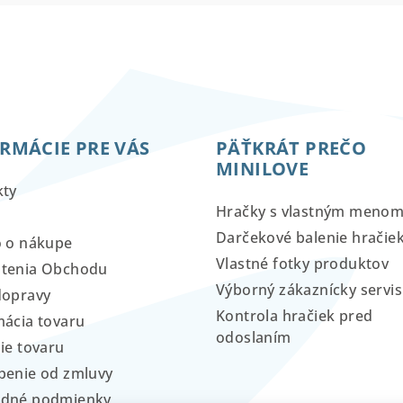
RMÁCIE PRE VÁS
PÄŤKRÁT PREČO
MINILOVE
kty
Hračky s vlastným meno
Darčekové balenie hračie
o o nákupe
Vlastné fotky produktov
tenia Obchodu
Výborný zákaznícky servis
dopravy
Kontrola hračiek pred
ácia tovaru
odoslaním
ie tovaru
penie od zmluvy
dné podmienky