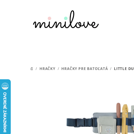
Prejsť
na
obsah
/
HRAČKY
/
HRAČKY PRE BATOĽATÁ
/
LITTLE D
DOMOV