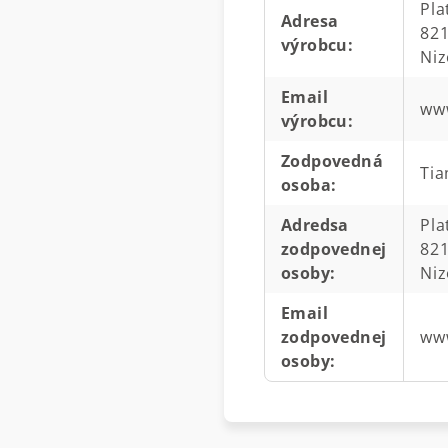
Pla
Adresa
821
výrobcu
:
Ni
Email
www
výrobcu
:
Zodpovedná
Tia
osoba
:
Adredsa
Pla
zodpovednej
821
osoby
:
Ni
Email
zodpovednej
www
osoby
: