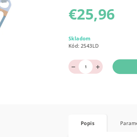
produktu
€25,96
je
0,0
z
Jednotková
5
cena:
Skladom
hviezdičiek.
Kód:
2543LD
−
+
Popis
Param