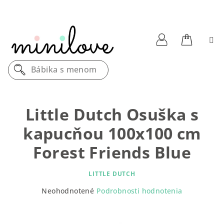
Prejsť
na
obsah
Nákupn
Prihlásenie
Bábika s menom
košík
Little Dutch Osuška s
kapucňou 100x100 cm
Forest Friends Blue
LITTLE DUTCH
Priemerné
Neohodnotené
Podrobnosti hodnotenia
hodnotenie
produktu
je