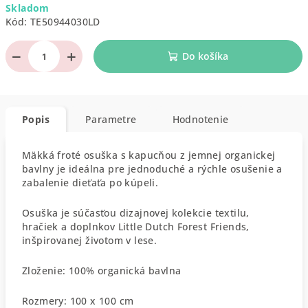
Skladom
cena:
Kód:
TE50944030LD
−
+
Do košíka
Popis
Parametre
Hodnotenie
Mäkká froté osuška s kapucňou z jemnej organickej
bavlny je ideálna pre jednoduché a rýchle osušenie a
zabalenie dieťaťa po kúpeli.
Osuška je súčasťou dizajnovej kolekcie textilu,
hračiek a doplnkov Little Dutch Forest Friends,
inšpirovanej životom v lese.
Zloženie: 100% organická bavlna
Rozmery: 100 x 100 cm