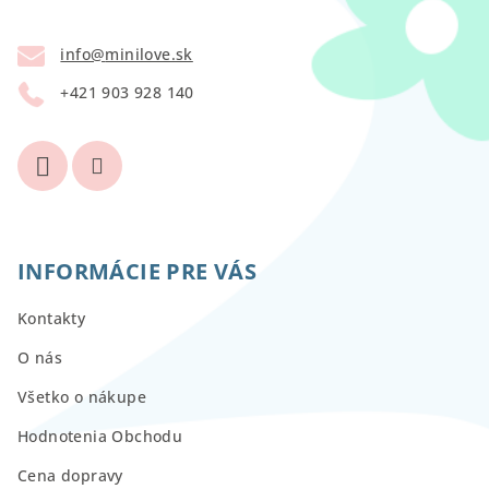
ä
t
info
@
minilove.sk
i
+421 903 928 140
e
INFORMÁCIE PRE VÁS
Kontakty
O nás
Všetko o nákupe
Hodnotenia Obchodu
Cena dopravy