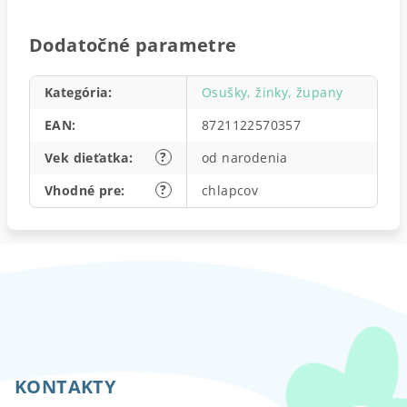
Dodatočné parametre
Kategória
:
Osušky, žinky, župany
EAN
:
8721122570357
?
Vek dieťatka
:
od narodenia
?
Vhodné pre
:
chlapcov
Z
á
p
KONTAKTY