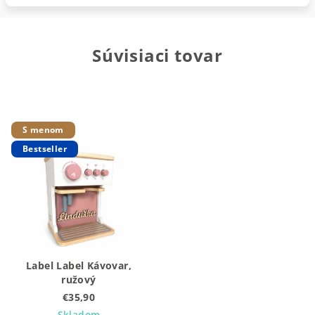
Súvisiaci tovar
S menom
Bestseller
Label Label Kávovar,
ružový
€35,90
Skladom