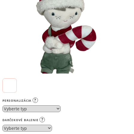
5
hviezdičiek.
?
PERSONALIZÁCIA
?
DARČEKOVÉ BALENIE