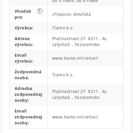
od 5 rokov, od 6 rokov
?
Vhodné
chlapcov, dievčatá
pre
:
Výrobca
:
Tiamo b.v.
Adresa
Platinastraat 27- 8211 , AL
výrobcu
:
Lelystad, , Nizozemsko
Email
www.tiamo.nl/contact
výrobcu
:
Zodpovedná
Tiamo b.v.
osoba
:
Adredsa
Platinastraat 27- 8211 , AL
zodpovednej
Lelystad, , Nizozemsko
osoby
:
Email
zodpovednej
www.tiamo.nl/contact
osoby
: