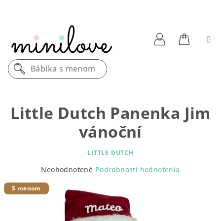
Prejsť
na
obsah
Nákupn
Prihlásenie
Bábika s menom
košík
Little Dutch Panenka Jim
vánoční
LITTLE DUTCH
Priemerné
Neohodnotené
Podrobnosti hodnotenia
hodnotenie
produktu
S menom
je
0,0
z