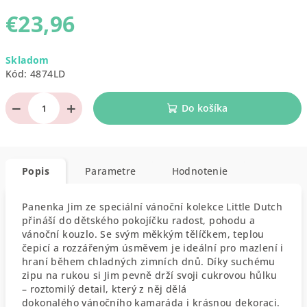
€23,96
Jednotková
Skladom
cena:
Kód:
4874LD
−
+
Do košíka
Popis
Parametre
Hodnotenie
Panenka Jim ze speciální vánoční kolekce Little Dutch
přináší do dětského pokojíčku radost, pohodu a
vánoční kouzlo. Se svým měkkým tělíčkem, teplou
čepicí a rozzářeným úsměvem je ideální pro mazlení i
hraní během chladných zimních dnů. Díky suchému
zipu na rukou si Jim pevně drží svoji cukrovou hůlku
– roztomilý detail, který z něj dělá
dokonalého vánočního kamaráda i krásnou dekoraci.