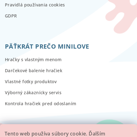
Pravidlá používania cookies
GDPR
PÄŤKRÁT PREČO MINILOVE
Hračky s vlastným menom
Darčekové balenie hračiek
Vlastné fotky produktov
Výborný zákaznícky servis
Kontrola hračiek pred odoslaním
RECENZIE
Tento web používa súbory cookie. Ďalším