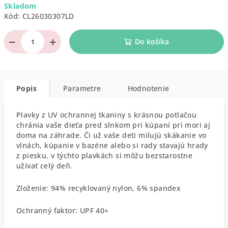
Skladom
cena:
Kód:
CL26030307LD
−
+
Do košíka
Popis
Parametre
Hodnotenie
Plavky z UV ochrannej tkaniny s krásnou potlačou
chránia vaše dieťa pred slnkom pri kúpaní pri mori aj
doma na záhrade. Či už vaše deti milujú skákanie vo
vlnách, kúpanie v bazéne alebo si rady stavajú hrady
z piesku, v týchto plavkách si môžu bezstarostne
užívať celý deň.
Zloženie: 94% recyklovaný nylon, 6% spandex
Ochranný faktor: UPF 40+