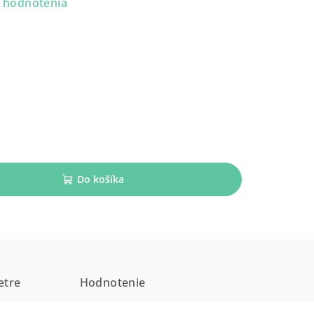
 hodnotenia
Do košíka
etre
Hodnotenie