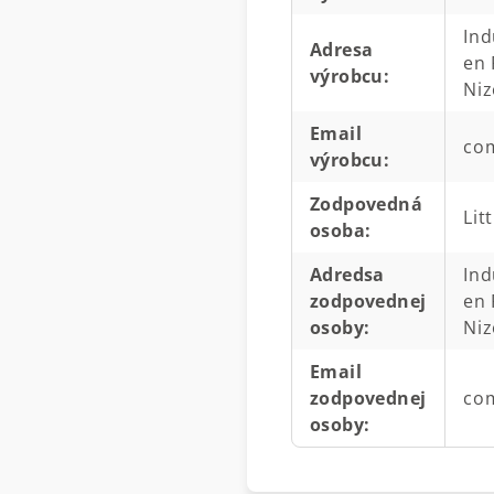
Ind
Adresa
en 
výrobcu
:
Ni
Email
com
výrobcu
:
Zodpovedná
Lit
osoba
:
Adredsa
Ind
zodpovednej
en 
osoby
:
Ni
Email
zodpovednej
com
osoby
: