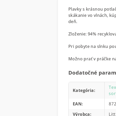
Plavky s krásnou potla
skákanie vo vlnách, kúp
deň.
Zloženie: 94% recyklo
Pri pobyte na slnku po
Možno prať v práčke na
Dodatočné param
Tex
Kategória
:
sor
EAN
:
87
Výrobca
:
Lit