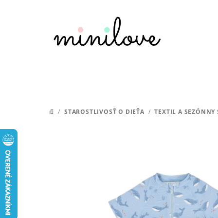
Prejsť
na
obsah
/
STAROSTLIVOSŤ O DIEŤA
/
TEXTIL A SEZÓNNY
DOMOV