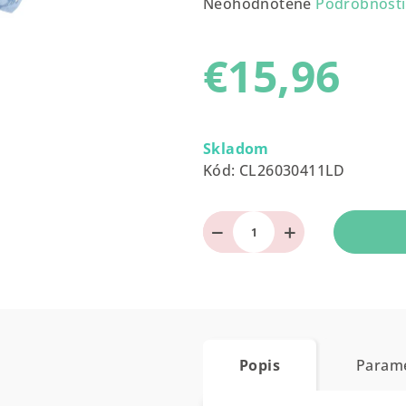
Priemerné
Neohodnotené
Podrobnosti
hodnotenie
produktu
€15,96
je
0,0
z
Jednotková
5
cena:
Skladom
hviezdičiek.
Kód:
CL26030411LD
−
+
Popis
Param