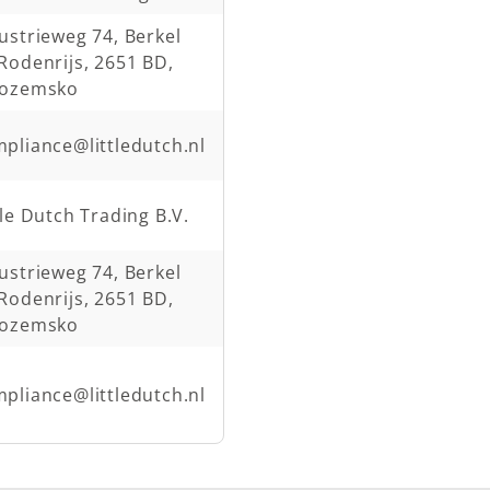
ustrieweg 74, Berkel
Rodenrijs, 2651 BD,
zozemsko
pliance@littledutch.nl
tle Dutch Trading B.V.
ustrieweg 74, Berkel
Rodenrijs, 2651 BD,
zozemsko
pliance@littledutch.nl