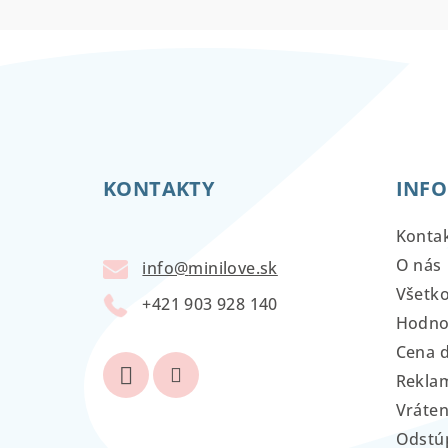
Z
á
KONTAKTY
INFO
p
ä
Konta
t
O nás
info
@
minilove.sk
Všetk
i
+421 903 928 140
Hodno
e
Cena 
Reklam
Vráten
Odstú