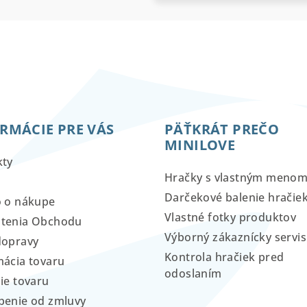
RMÁCIE PRE VÁS
PÄŤKRÁT PREČO
MINILOVE
kty
Hračky s vlastným meno
Darčekové balenie hračie
o o nákupe
Vlastné fotky produktov
tenia Obchodu
Výborný zákaznícky servis
dopravy
Kontrola hračiek pred
ácia tovaru
odoslaním
ie tovaru
penie od zmluvy