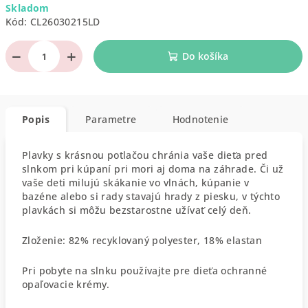
Skladom
cena:
Kód:
CL26030215LD
−
+
Do košíka
Popis
Parametre
Hodnotenie
Plavky s krásnou potlačou chránia vaše dieťa pred
slnkom pri kúpaní pri mori aj doma na záhrade. Či už
vaše deti milujú skákanie vo vlnách, kúpanie v
bazéne alebo si rady stavajú hrady z piesku, v týchto
plavkách si môžu bezstarostne užívať celý deň.
Zloženie: 82% recyklovaný polyester, 18% elastan
Pri pobyte na slnku používajte pre dieťa ochranné
opaľovacie krémy.