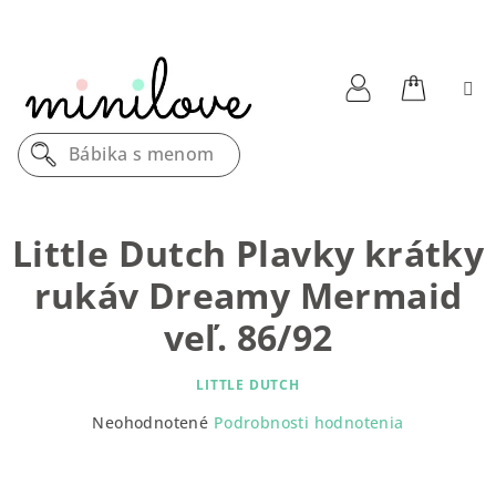
Prejsť
na
obsah
Nákupn
Prihlásenie
Bábika s menom
košík
Little Dutch Plavky krátky
rukáv Dreamy Mermaid
veľ. 86/92
LITTLE DUTCH
Priemerné
Neohodnotené
Podrobnosti hodnotenia
hodnotenie
produktu
je