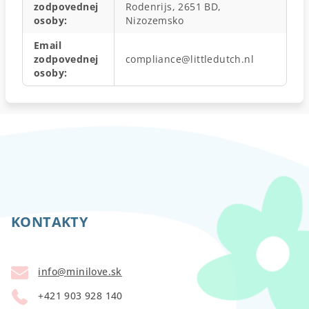
zodpovednej
Rodenrijs, 2651 BD,
osoby
:
Nizozemsko
Email
zodpovednej
compliance@littledutch.nl
osoby
:
Z
á
p
KONTAKTY
ä
t
info
@
minilove.sk
i
+421 903 928 140
e