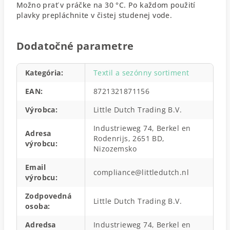
Možno prať v práčke na 30 °C. Po každom použití
plavky prepláchnite v čistej studenej vode.
Dodatočné parametre
Kategória
:
Textil a sezónny sortiment
EAN
:
8721321871156
Výrobca
:
Little Dutch Trading B.V.
Industrieweg 74, Berkel en
Adresa
Rodenrijs, 2651 BD,
výrobcu
:
Nizozemsko
Email
compliance@littledutch.nl
výrobcu
:
Zodpovedná
Little Dutch Trading B.V.
osoba
:
Adredsa
Industrieweg 74, Berkel en