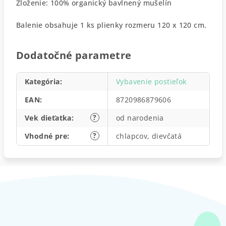
Zloženie: 100% organický bavlnený mušelín
Balenie obsahuje 1 ks plienky rozmeru 120 x 120 cm.
Dodatočné parametre
Kategória
:
Vybavenie postieľok
EAN
:
8720986879606
?
Vek dieťatka
:
od narodenia
?
Vhodné pre
:
chlapcov, dievčatá
Z