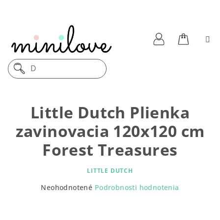
Prejsť
na
obsah
Nákupn
Prihlásenie
Dre
košík
Little Dutch Plienka
zavinovacia 120x120 cm
Forest Treasures
LITTLE DUTCH
Priemerné
Neohodnotené
Podrobnosti hodnotenia
hodnotenie
produktu
je