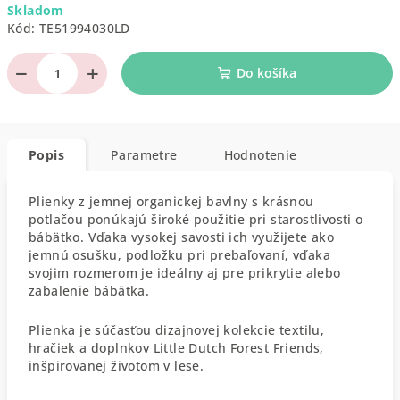
Skladom
cena:
Kód:
TE51994030LD
−
+
Do košíka
Popis
Parametre
Hodnotenie
Plienky z jemnej organickej bavlny s krásnou
potlačou ponúkajú široké použitie pri starostlivosti o
bábätko. Vďaka vysokej savosti ich využijete ako
jemnú osušku, podložku pri prebaľovaní, vďaka
svojim rozmerom je ideálny aj pre prikrytie alebo
zabalenie bábätka.
Plienka je súčasťou dizajnovej kolekcie textilu,
hračiek a doplnkov Little Dutch Forest Friends,
inšpirovanej životom v lese.