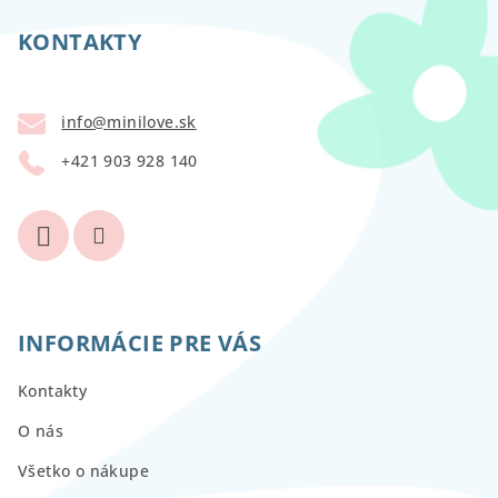
á
p
KONTAKTY
ä
t
info
@
minilove.sk
i
+421 903 928 140
e
INFORMÁCIE PRE VÁS
Kontakty
O nás
Všetko o nákupe