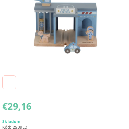
5
hviezdičiek.
€29,16
Jednotková
Skladom
cena:
Kód:
2539LD