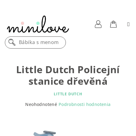
Prejsť
na
obsah
Nákupn
Prihlásenie
Bábika s menom
košík
Little Dutch Policejní
stanice dřevěná
LITTLE DUTCH
Priemerné
Neohodnotené
Podrobnosti hodnotenia
hodnotenie
produktu
je
0,0
z