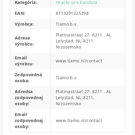
Kategória
:
Hračky pre batoľatá
EAN
:
8713291225398
Výrobca
:
Tiamo b.v.
Platinastraat 27- 8211 , AL
Adresa
Lelystad, NL-8211,
výrobcu
:
Nizozemsko
Email
www.tiamo.nl/contact
výrobcu
:
Zodpovedná
Tiamo b.v.
osoba
:
Adredsa
Platinastraat 27- 8211 , AL
zodpovednej
Lelystad, NL-8211,
osoby
:
Nizozemsko
Email
zodpovednej
www.tiamo.nl/contact
osoby
: