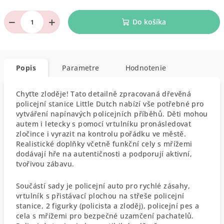
−
+
Do košíka
Popis
Parametre
Hodnotenie
Chyťte zloděje! Tato detailně zpracovaná dřevěná
policejní stanice Little Dutch nabízí vše potřebné pro
vytváření napínavých policejních příběhů. Děti mohou
autem i letecky s pomocí vrtulníku pronásledovat
zločince i vyrazit na kontrolu pořádku ve městě.
Realistické doplňky včetně funkční cely s mřížemi
dodávají hře na autentičnosti a podporují aktivní,
tvořivou zábavu.
Součástí sady je policejní auto pro rychlé zásahy,
vrtulník s přistávací plochou na střeše policejní
stanice, 2 figurky (policista a zloděj), policejní pes a
cela s mřížemi pro bezpečné uzamčení pachatelů.