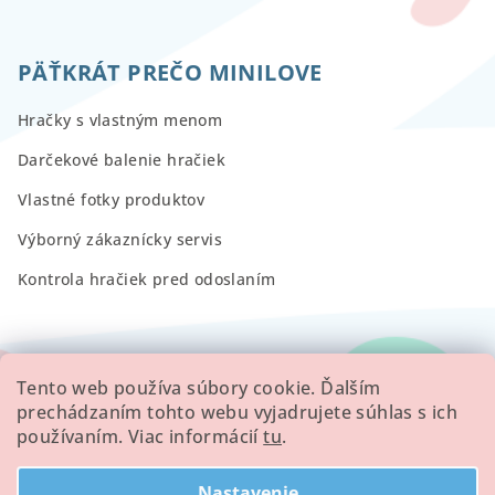
PÄŤKRÁT PREČO MINILOVE
Hračky s vlastným menom
Darčekové balenie hračiek
Vlastné fotky produktov
Výborný zákaznícky servis
Kontrola hračiek pred odoslaním
RECENZIE
Tento web používa súbory cookie. Ďalším
prechádzaním tohto webu vyjadrujete súhlas s ich
používaním. Viac informácií
tu
.
Všetky hodnotenie obchodu
Nastavenie