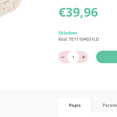
produktu
€39,96
je
0,0
z
Jednotková
5
cena:
Skladom
hviezdičiek.
Kód:
TE11104031LD
−
+
Popis
Param