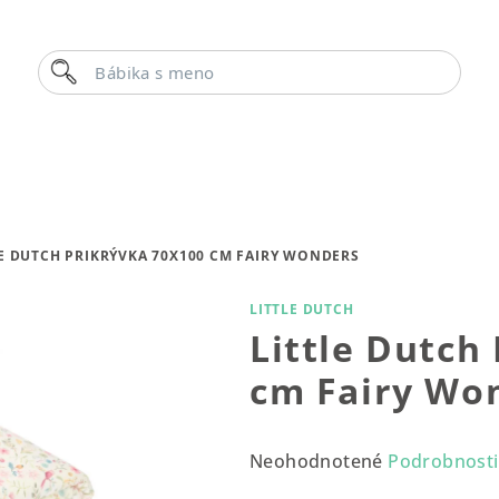
Hľadať
B
LE DUTCH PRIKRÝVKA 70X100 CM FAIRY WONDERS
LITTLE DUTCH
Little Dutch
cm Fairy Wo
Priemerné
Neohodnotené
Podrobnosti
hodnotenie