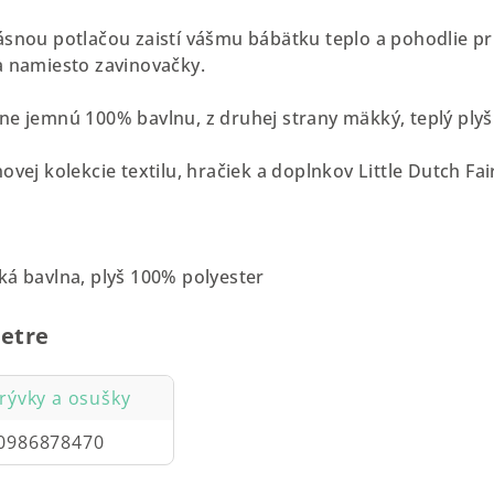
ásnou potlačou zaistí vášmu bábätku teplo a pohodlie pri
a namiesto zavinovačky.
ne jemnú 100% bavlnu, z druhej strany mäkký, teplý plyš
ovej kolekcie textilu, hračiek a doplnkov Little Dutch F
ká bavlna, plyš 100% polyester
etre
krývky a osušky
0986878470