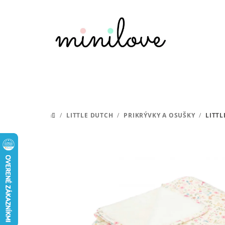
Prejsť
na
obsah
/
LITTLE DUTCH
/
PRIKRÝVKY A OSUŠKY
/
LITT
DOMOV