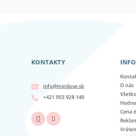
Z
á
KONTAKTY
INFO
p
ä
Konta
t
O nás
info
@
minilove.sk
Všetk
i
+421 903 928 140
Hodno
e
Cena 
Reklam
Vráten