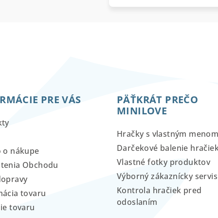
RMÁCIE PRE VÁS
PÄŤKRÁT PREČO
MINILOVE
kty
Hračky s vlastným meno
Darčekové balenie hračie
o o nákupe
Vlastné fotky produktov
tenia Obchodu
Výborný zákaznícky servis
dopravy
Kontrola hračiek pred
ácia tovaru
odoslaním
ie tovaru