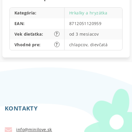
Kategória
:
Hrkalky a hryzátka
EAN
:
8712051120959
?
Vek dieťatka
:
od 3 mesiacov
?
Vhodné pre
:
chlapcov, dievčatá
Z
á
p
KONTAKTY
ä
t
info
@
minilove.sk