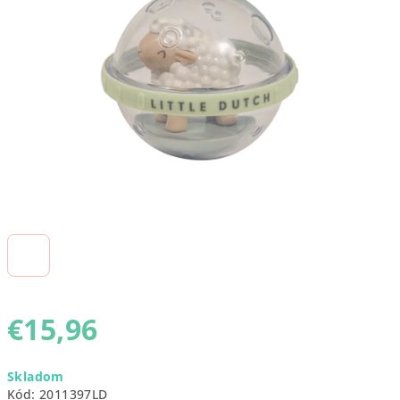
5
hviezdičiek.
€15,96
Jednotková
Skladom
cena:
Kód:
2011397LD