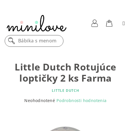
Prejsť
na
obsah
Nákupn
Prihlásenie
Bábika s menom
košík
Little Dutch Rotujúce
loptičky 2 ks Farma
LITTLE DUTCH
Priemerné
Neohodnotené
Podrobnosti hodnotenia
hodnotenie
produktu
je
0,0
z