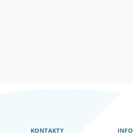
Z
á
KONTAKTY
INFO