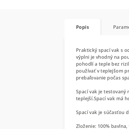
Popis
Param
Praktický spací vak s o
výplni je vhodný na pou
pohodlí a teple bez ri
používať v teplejšom p
prebaľovanie počas spa
Spací vak je testovaný
teplejší.Spací vak má 
Spací vak je súčasťou d
Zloženie: 100% bavlna,