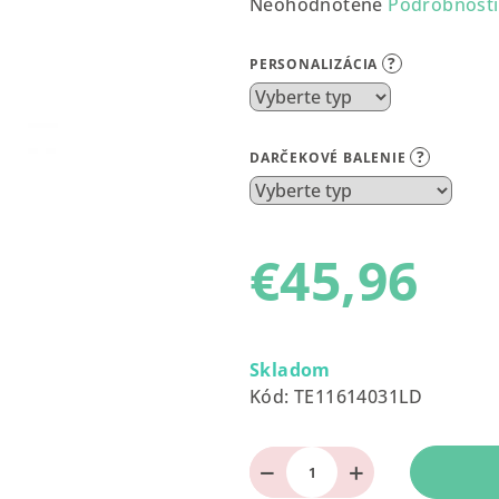
Priemerné
Neohodnotené
Podrobnosti
hodnotenie
produktu
?
PERSONALIZÁCIA
je
0,0
z
?
DARČEKOVÉ BALENIE
5
hviezdičiek.
€45,96
Jednotková
cena:
Skladom
Kód:
TE11614031LD
−
+