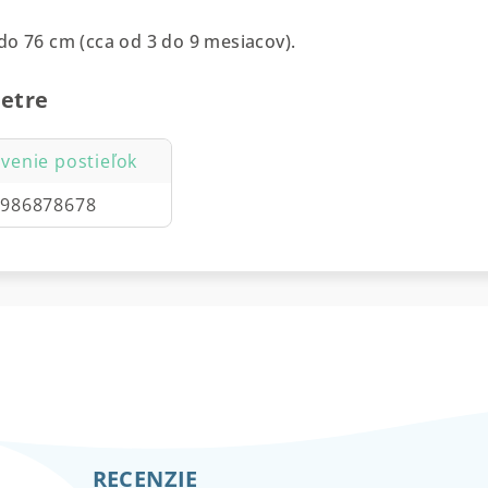
do 76 cm (cca od 3 do 9 mesiacov).
etre
venie postieľok
0986878678
RECENZIE