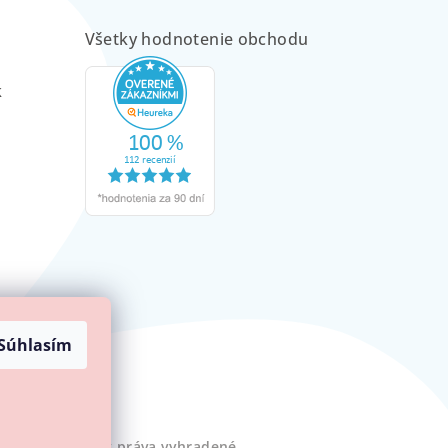
Všetky hodnotenie obchodu
m
k
Súhlasím
Minilove
. Všetky práva vyhradené.