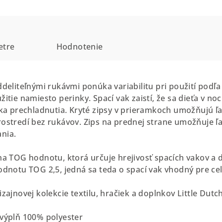
etre
Hodnotenie
ddeliteľnými rukávmi ponúka variabilitu pri použití podľa
žitie namiesto perinky. Spací vak zaistí, že sa dieťa v 
zika prechladnutia. Kryté zipsy v prieramkoch umožňujú ľ
rostredí bez rukávov. Zips na prednej strane umožňuje ľ
nia.
 na TOG hodnotu, ktorá určuje hrejivosť spacích vakov a 
hodnotu TOG 2,5, jedná sa teda o spací vak vhodný pre ce
izajnovej kolekcie textilu, hračiek a doplnkov Little Dut
 výplň 100% polyester