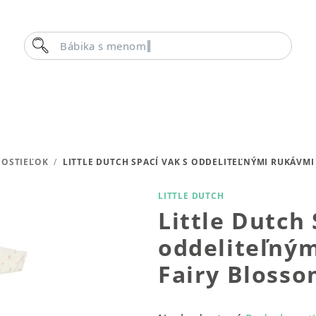
Hľadať
Bábika s menom
POSTIEĽOK
/
LITTLE DUTCH SPACÍ VAK S ODDELITEĽNÝMI RUKÁVMI
LITTLE DUTCH
Little Dutch 
oddeliteľný
Fairy Bloss