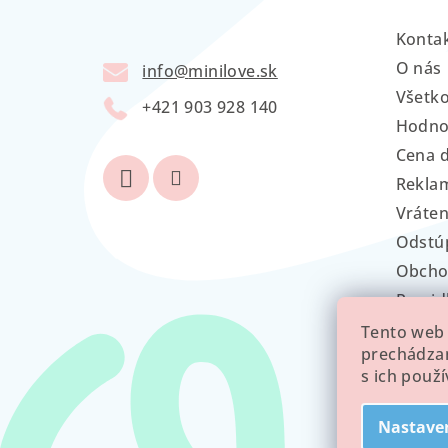
p
ä
Konta
t
O nás
info
@
minilove.sk
Všetk
i
+421 903 928 140
Hodno
e
Cena 
Reklam
Vráten
Odstú
Obcho
Pravid
GDPR
Tento web 
prechádzan
s ich použ
Nastave