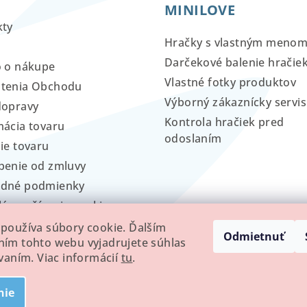
MINILOVE
kty
Hračky s vlastným meno
Darčekové balenie hračie
o o nákupe
Vlastné fotky produktov
tenia Obchodu
Výborný zákaznícky servis
dopravy
Kontrola hračiek pred
ácia tovaru
odoslaním
ie tovaru
penie od zmluvy
dné podmienky
lá používania cookies
používa súbory cookie. Ďalším
Odmietnuť
ím tohto webu vyjadrujete súhlas
ívaním. Viac informácií
tu
.
nie
Copyright 2026