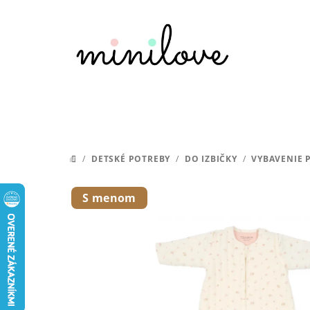
Prejsť
na
obsah
/
DETSKÉ POTREBY
/
DO IZBIČKY
/
VYBAVENIE 
DOMOV
S menom