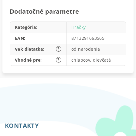
Dodatočné parametre
Kategória
:
Hračky
EAN
:
8713291663565
?
Vek dieťatka
:
od narodenia
?
Vhodné pre
:
chlapcov, dievčatá
Z
á
p
KONTAKTY
ä