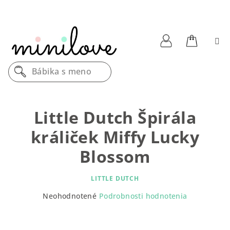
Prejsť
na
obsah
Nákupn
Prihlásenie
Bábika s menom
košík
Little Dutch Špirála
králiček Miffy Lucky
Blossom
LITTLE DUTCH
Priemerné
Neohodnotené
Podrobnosti hodnotenia
hodnotenie
produktu
je