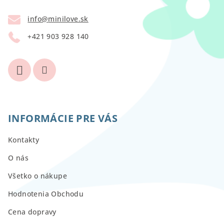
t
info
@
minilove.sk
i
+421 903 928 140
e
INFORMÁCIE PRE VÁS
Kontakty
O nás
Všetko o nákupe
Hodnotenia Obchodu
Cena dopravy