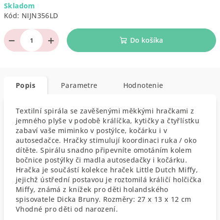
Skladom
cena:
Kód:
NIJN356LD
−
+
Do košíka
Popis
Parametre
Hodnotenie
Textilní spirála se zavěšenými měkkými hračkami z
jemného plyše v podobě králíčka, kytičky a čtyřlístku
zabaví vaše miminko v postýlce, kočárku i v
autosedačce. Hračky stimulují koordinaci ruka / oko
dítěte. Spirálu snadno připevníte omotáním kolem
bočnice postýlky či madla autosedačky i kočárku.
Hračka je součástí kolekce hraček Little Dutch Miffy,
jejichž ústřední postavou je roztomilá králičí holčička
Miffy, známá z knížek pro děti holandského
spisovatele Dicka Bruny. Rozměry: 27 x 13 x 12 cm
Vhodné pro děti od narození.