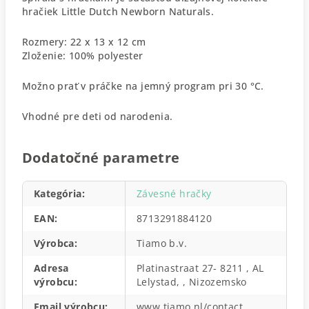
hračiek Little Dutch Newborn Naturals.
Rozmery: 22 x 13 x 12 cm
Zloženie: 100% polyester
Možno prať v práčke na jemný program pri 30 °C.
Vhodné pre deti od narodenia.
Dodatočné parametre
Kategória
:
Závesné hračky
EAN
:
8713291884120
Výrobca
:
Tiamo b.v.
Adresa
Platinastraat 27- 8211 , AL
výrobcu
:
Lelystad, , Nizozemsko
Email výrobcu
:
www.tiamo.nl/contact