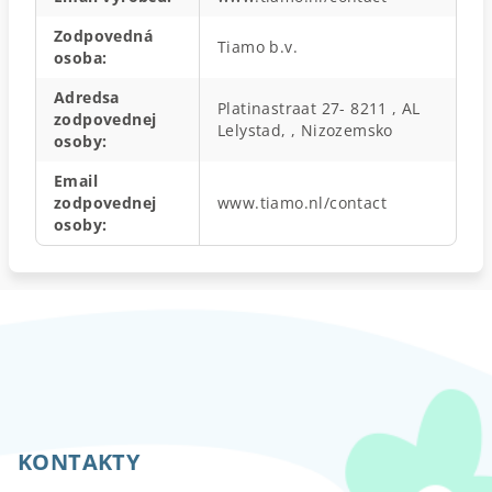
Zodpovedná
Tiamo b.v.
osoba
:
Adredsa
Platinastraat 27- 8211 , AL
zodpovednej
Lelystad, , Nizozemsko
osoby
:
Email
zodpovednej
www.tiamo.nl/contact
osoby
:
Z
á
p
KONTAKTY