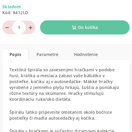
Jednotková
Skladom
cena:
Kód:
8412LD
−
+
Do košíka
Popis
Parametre
Hodnotenie
Textilná špirála so zavesenými hračkami v podobe
husi, králika a mesiaca zabaví vaše bábätko v
postieľke, kočíku aj v autosedačke. Mäkké hračky
vyrobené z jemného plyšu hrkajú, šuštia a ponúkajú
rôzne textúry na skúmanie. Hračky stimulujú
koordináciu ruka/oko dieťaťa.
Špirálu ľahko pripevníte omotaním okolo bočnice
postieľky či madla autosedačky aj kočíka.
Špirála s hračkami je súčasťou dizajnovej kolekcie