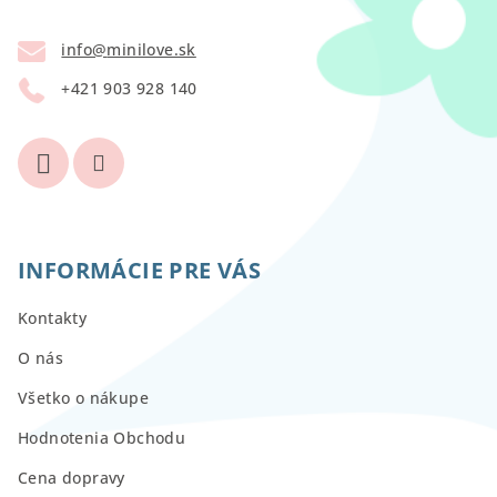
ä
t
info
@
minilove.sk
i
+421 903 928 140
e
INFORMÁCIE PRE VÁS
Kontakty
O nás
Všetko o nákupe
Hodnotenia Obchodu
Cena dopravy