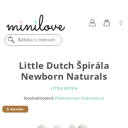
Prejsť
na
obsah
Nákupn
Prihlásenie
Bábika s menom
košík
Little Dutch Špirála
Newborn Naturals
LITTLE DUTCH
Priemerné
Neohodnotené
Podrobnosti hodnotenia
hodnotenie
produktu
S menom
je
0,0
z