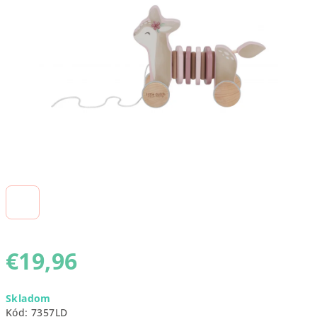
5
hviezdičiek.
€19,96
Jednotková
Skladom
cena:
Kód:
7357LD