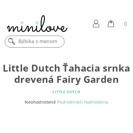
Prejsť
na
obsah
Nákupn
Prihlásenie
Bábika s menom
košík
Little Dutch Ťahacia srnka
drevená Fairy Garden
LITTLE DUTCH
Priemerné
Neohodnotené
Podrobnosti hodnotenia
hodnotenie
produktu
je
0,0
z