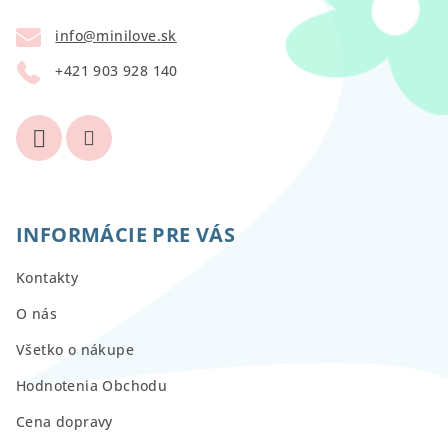
t
info
@
minilove.sk
i
+421 903 928 140
e
INFORMÁCIE PRE VÁS
Kontakty
O nás
Všetko o nákupe
Hodnotenia Obchodu
Cena dopravy