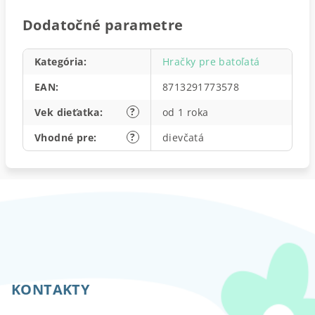
Dodatočné parametre
Kategória
:
Hračky pre batoľatá
EAN
:
8713291773578
?
Vek dieťatka
:
od 1 roka
?
Vhodné pre
:
dievčatá
Z
á
p
KONTAKTY
ä