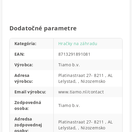
Dodatočné parametre
Kategória
:
Hračky na záhradu
EAN
:
8713291891081
Výrobca
:
Tiamo b.v.
Adresa
Platinastraat 27- 8211 , AL
výrobcu
:
Lelystad, , Nizozemsko
Email výrobcu
:
www.tiamo.nl/contact
Zodpovedná
Tiamo b.v.
osoba
:
Adredsa
Platinastraat 27- 8211 , AL
zodpovednej
Lelystad, , Nizozemsko
osoby
: