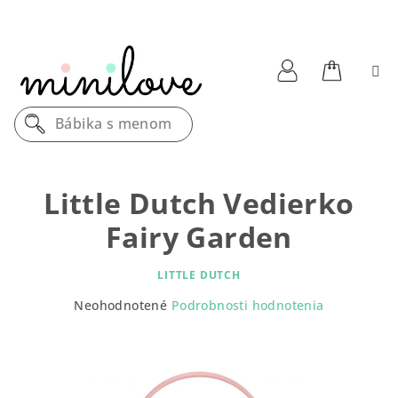
Prejsť
na
obsah
Nákupn
Prihlásenie
Bábika s menom
košík
Little Dutch Vedierko
Fairy Garden
LITTLE DUTCH
Priemerné
Neohodnotené
Podrobnosti hodnotenia
hodnotenie
produktu
je
0,0
z