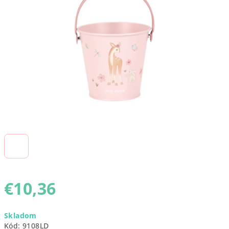
5
hviezdičiek.
€10,36
Jednotková
Skladom
cena:
Kód:
9108LD