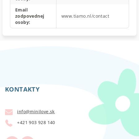
Email
zodpovednej
www.tiamo.nl/contact
osoby
:
Z
á
p
KONTAKTY
ä
t
info
@
minilove.sk
i
+421 903 928 140
e