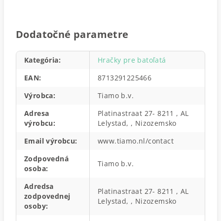
Dodatočné parametre
Kategória
:
Hračky pre batoľatá
EAN
:
8713291225466
Výrobca
:
Tiamo b.v.
Adresa
Platinastraat 27- 8211 , AL
výrobcu
:
Lelystad, , Nizozemsko
Email výrobcu
:
www.tiamo.nl/contact
Zodpovedná
Tiamo b.v.
osoba
:
Adredsa
Platinastraat 27- 8211 , AL
zodpovednej
Lelystad, , Nizozemsko
osoby
: