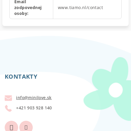
Email
zodpovednej
www.tiamo.nl/contact
osoby
:
Z
á
p
KONTAKTY
ä
t
info
@
minilove.sk
i
+421 903 928 140
e