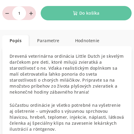
−
+
Do košíka
Popis
Parametre
Hodnotenie
Drevená veterinárna ordinácia Little Dutch je skvelým
darčekom pre deti, ktoré milujú zvieratká a
starostlivosť o ne. Vďaka realistickým doplnkom sa
malí ošetrovatelia ľahko ponoria do sveta
starostlivosti o chorých miláčikov. Pripravte sa na
množstvo príbehov zo života plyšových zvieratiek a
nekonečné hodiny zábavného hrania!
Súčasťou ordinácie je všetko potrebné na vyšetrenie
aj ošetrenie – umývadlo s výsuvnou sprchovou
hlavicou, hrebeň, teplomer, injekcie, náplasti, látková
čelenka aj špeciálny klips na zavesenie lekárskych
ilustrácií a röntgenov.