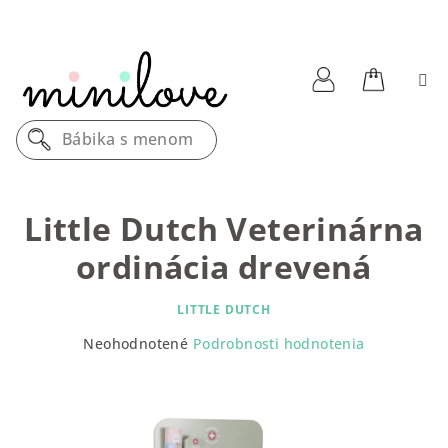
Prejsť
na
obsah
Nákupn
Prihlásenie
Bábika s menom
košík
Little Dutch Veterinárna
ordinácia drevená
LITTLE DUTCH
Priemerné
Neohodnotené
Podrobnosti hodnotenia
hodnotenie
produktu
je
0,0
z