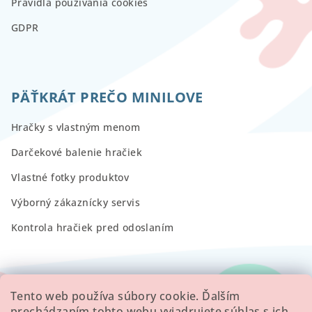
Pravidlá používania cookies
GDPR
PÄŤKRÁT PREČO MINILOVE
Hračky s vlastným menom
Darčekové balenie hračiek
Vlastné fotky produktov
Výborný zákaznícky servis
Kontrola hračiek pred odoslaním
RECENZIE
Tento web používa súbory cookie. Ďalším
prechádzaním tohto webu vyjadrujete súhlas s ich