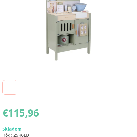
5
hviezdičiek.
€115,96
Jednotková
Skladom
cena:
Kód:
2546LD