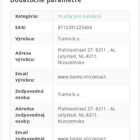
Kategória
:
Hračky pre batoľatá
EAN
:
8713291225404
Výrobca
:
Tiamo b.v.
Platinastraat 27- 8211 , AL
Adresa
Lelystad, NL-8211,
výrobcu
:
Nizozemsko
Email
www.tiamo.nl/contact
výrobcu
:
Zodpovedná
Tiamo b.v.
osoba
:
Adredsa
Platinastraat 27- 8211 , AL
zodpovednej
Lelystad, NL-8211,
osoby
:
Nizozemsko
Email
zodpovednej
www.tiamo.nl/contact