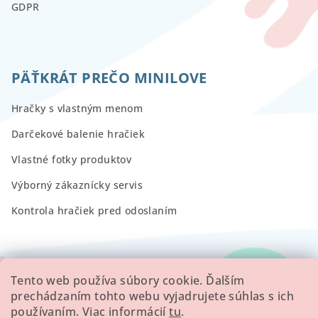
GDPR
PÄŤKRÁT PREČO MINILOVE
Hračky s vlastným menom
Darčekové balenie hračiek
Vlastné fotky produktov
Výborný zákaznícky servis
Kontrola hračiek pred odoslaním
RECENZIE
Tento web používa súbory cookie. Ďalším
prechádzaním tohto webu vyjadrujete súhlas s ich
používaním. Viac informácií
tu
.
Všetky hodnotenie obchodu