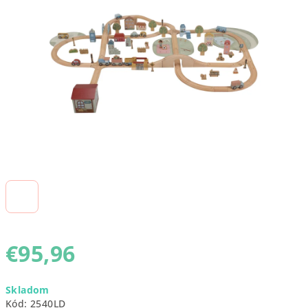
5
hviezdičiek.
€95,96
Jednotková
Skladom
cena:
Kód:
2540LD