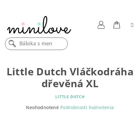
Prejsť
na
obsah
Nákupn
Prihlásenie
Bábika s menom
košík
Little Dutch Vláčkodráha
dřevěná XL
LITTLE DUTCH
Priemerné
Neohodnotené
Podrobnosti hodnotenia
hodnotenie
produktu
je
0,0
z