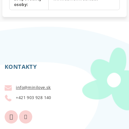
osoby
:
Z
á
p
KONTAKTY
ä
t
info
@
minilove.sk
i
+421 903 928 140
e