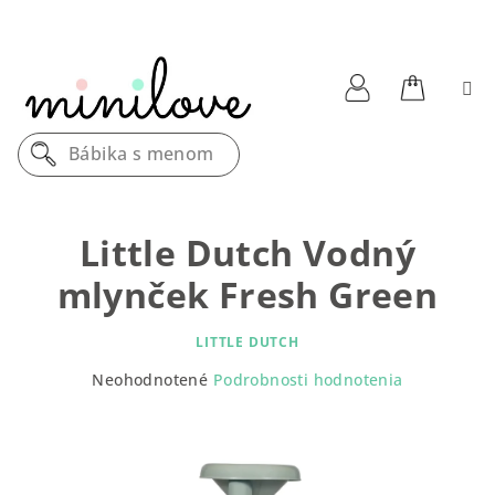
Prejsť
na
obsah
Nákupn
Prihlásenie
Bábika s menom
košík
Little Dutch Vodný
mlynček Fresh Green
LITTLE DUTCH
Priemerné
Neohodnotené
Podrobnosti hodnotenia
hodnotenie
produktu
je
0,0
z