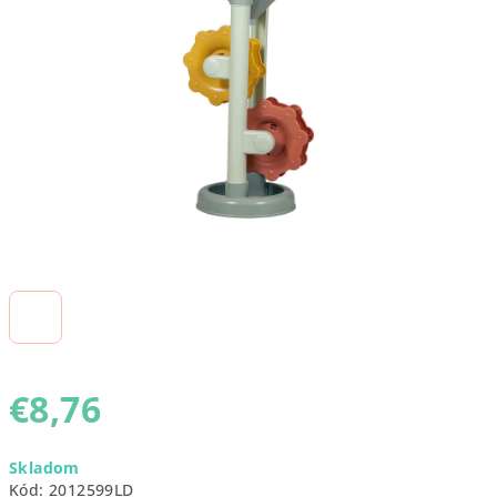
5
hviezdičiek.
€8,76
Jednotková
Skladom
cena:
Kód:
2012599LD