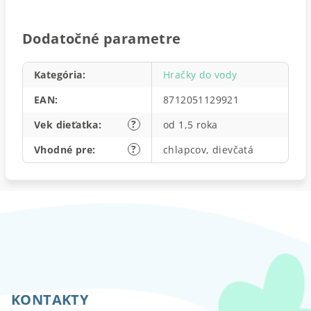
Dodatočné parametre
Kategória
:
Hračky do vody
EAN
:
8712051129921
?
Vek dieťatka
:
od 1,5 roka
?
Vhodné pre
:
chlapcov, dievčatá
Z
á
p
KONTAKTY