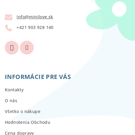
ä
t
info
@
minilove.sk
i
+421 903 928 140
e
INFORMÁCIE PRE VÁS
Kontakty
O nás
Všetko o nákupe
Hodnotenia Obchodu
Cena dopravy