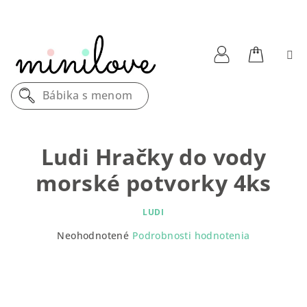
Prejsť
na
obsah
Nákupn
Prihlásenie
Bábika s menom
košík
Ludi Hračky do vody
morské potvorky 4ks
LUDI
Priemerné
Neohodnotené
Podrobnosti hodnotenia
hodnotenie
produktu
je
0,0
z