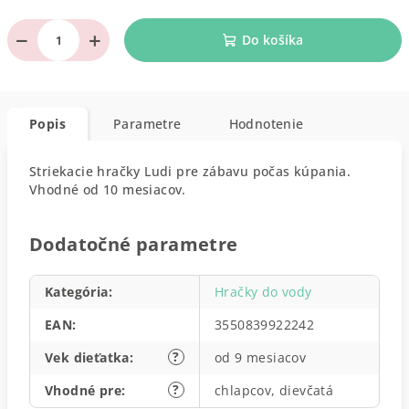
−
+
Do košíka
Popis
Parametre
Hodnotenie
Striekacie hračky Ludi pre zábavu počas kúpania.
Vhodné od 10 mesiacov.
Dodatočné parametre
Kategória
:
Hračky do vody
EAN
:
3550839922242
?
Vek dieťatka
:
od 9 mesiacov
?
Vhodné pre
:
chlapcov, dievčatá