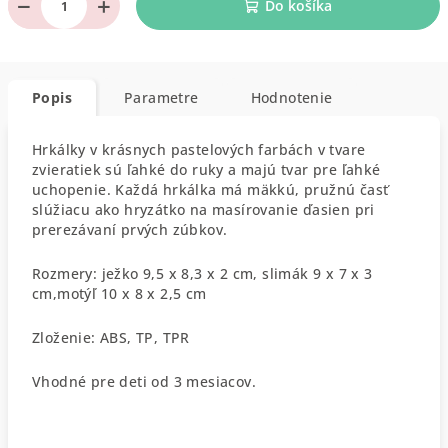
−
+
Do košíka
Popis
Parametre
Hodnotenie
Hrkálky v krásnych pastelových farbách v tvare
zvieratiek sú ľahké do ruky a majú tvar pre ľahké
uchopenie. Každá hrkálka má mäkkú, pružnú časť
slúžiacu ako hryzátko na masírovanie ďasien pri
prerezávaní prvých zúbkov.
Rozmery: ježko 9,5 x 8,3 x 2 cm, slimák 9 x 7 x 3
cm,motýľ 10 x 8 x 2,5 cm
Zloženie: ABS, TP, TPR
Vhodné pre deti od 3 mesiacov.