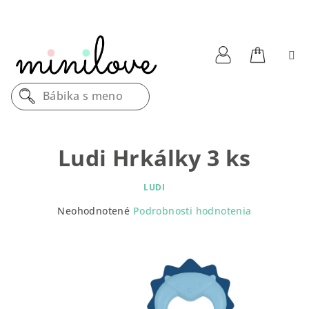
Prejsť
na
obsah
Nákupn
Prihlásenie
Bábika s menom
košík
Ludi Hrkálky 3 ks
LUDI
Priemerné
Neohodnotené
Podrobnosti hodnotenia
hodnotenie
produktu
je
0,0
z
5
hviezdičiek.