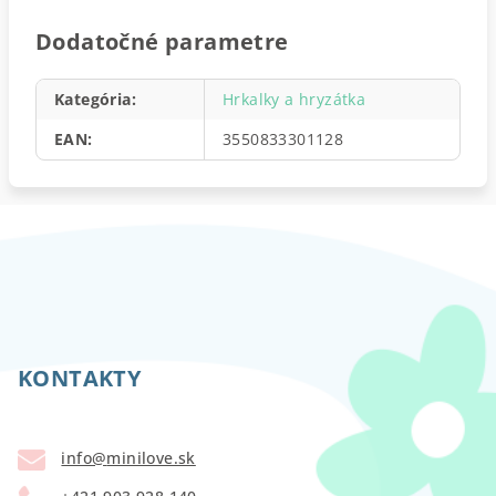
Dodatočné parametre
Kategória
:
Hrkalky a hryzátka
EAN
:
3550833301128
Z
á
p
KONTAKTY
ä
t
info
@
minilove.sk
i