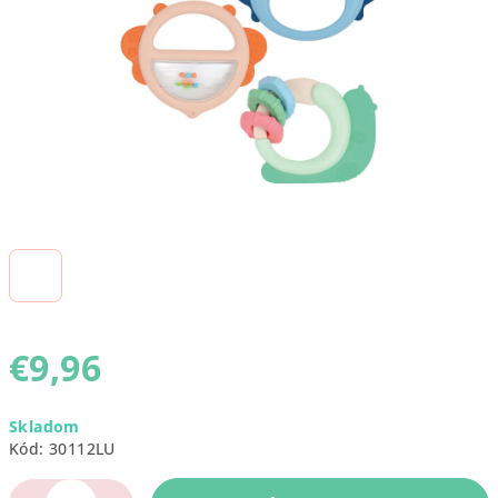
€9,96
Jednotková
Skladom
cena:
Kód:
30112LU