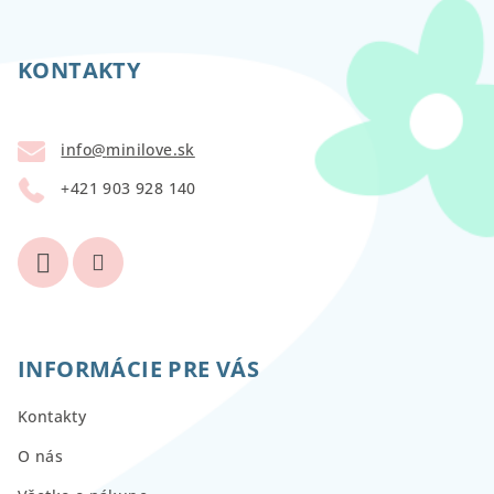
Z
á
p
KONTAKTY
ä
t
info
@
minilove.sk
i
+421 903 928 140
e
INFORMÁCIE PRE VÁS
Kontakty
O nás