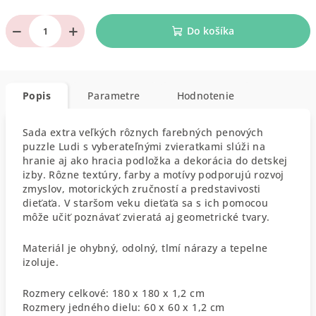
−
+
Do košíka
Popis
Parametre
Hodnotenie
Sada extra veľkých rôznych farebných penových
puzzle Ludi s vyberateľnými zvieratkami slúži na
hranie aj ako hracia podložka a dekorácia do detskej
izby. Rôzne textúry, farby a motívy podporujú rozvoj
zmyslov, motorických zručností a predstavivosti
dieťaťa. V staršom veku dieťaťa sa s ich pomocou
môže učiť poznávať zvieratá aj geometrické tvary.
Materiál je ohybný, odolný, tlmí nárazy a tepelne
izoluje.
Rozmery celkové: 180 x 180 x 1,2 cm
Rozmery jedného dielu: 60 x 60 x 1,2 cm