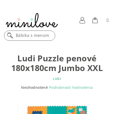
Prejsť
na
obsah
Nákupn
Prihlásenie
Bábika s menom
košík
Ludi Puzzle penové
180x180cm Jumbo XXL
LUDI
Priemerné
Neohodnotené
Podrobnosti hodnotenia
hodnotenie
produktu
je
0,0
z