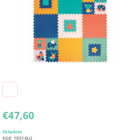
5
hviezdičiek.
€47,60
Jednotková
Skladom
cena:
Kód:
10014LU